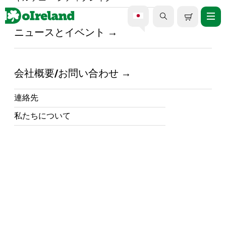
ニュースとイベント
ホーム /
DoIreland - What's Happening in Ireland /
DoIreland へようこそ！
会社概要/お問い合わせ
21 May 2025
連絡先
DoIreland は、アイルランドと北アイルランド
私たちについて
周辺の最高のツアーやアクティビティをすべ
て揃えたワンストップショップです。
Share On