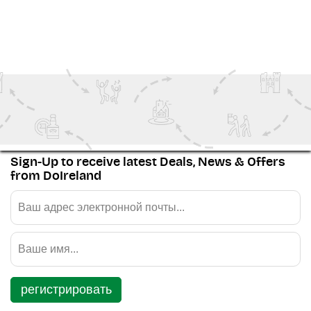
смотреть Больше
Family Fun
Special Events
Festivals
The Wild Atlantic Way
Outdoor Adventure
Sign-Up to receive latest Deals, News & Offers
from DoIreland
регистрировать