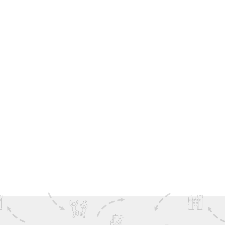
Where Drama Meets the Irish Countryside
Whether you’re a fan of The Traitors Ireland or just love
history and scenery, Slane is worth the visit. Step off
the screen and into a place with stories to explore.
Whether for a
day
, an afternoon, or an evening,
immerse yourself in one of Ireland’s finest experiences.
смотреть Больше
History
Couples
Hikes
Ireland Inspiration