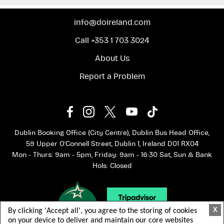
info@doireland.com
Call +353 1 703 3024
About Us
Report a Problem
Dublin Booking Office (City Centre), Dublin Bus Head Office,
59 Upper O'Connell Street, Dublin 1, Ireland D01 RX04
Mon - Thurs: 9am - 5pm, Friday: 9am - 16:30 Sat, Sun & Bank
Hols: Closed
X
By clicking 'Accept all', you agree to the storing of cookies
on your device to deliver and maintain our core websites