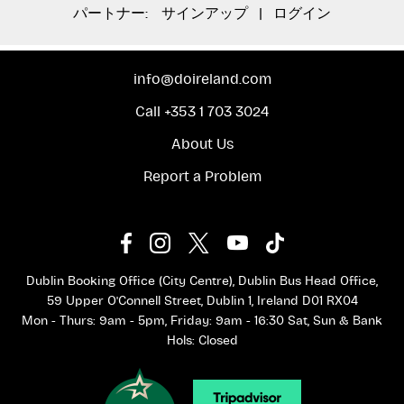
パートナー:
サインアップ
|
ログイン
info@doireland.com
Call +353 1 703 3024
About Us
Report a Problem
Dublin Booking Office (City Centre), Dublin Bus Head Office,
59 Upper O'Connell Street, Dublin 1, Ireland D01 RX04
Mon - Thurs: 9am - 5pm, Friday: 9am - 16:30 Sat, Sun & Bank
Hols: Closed