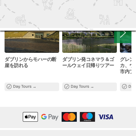
Hotel pickup from selected Carlow hotels
Entry tickets to attractions unless otherwise stated
Personal expenses
ダブリンからモハーの断
ダブリン発コネマラ＆ゴ
グレン
崖を訪れる
ールウェイ日帰りツアー
カ、ウ
市内プ
Day Tours
Day Tours
Day