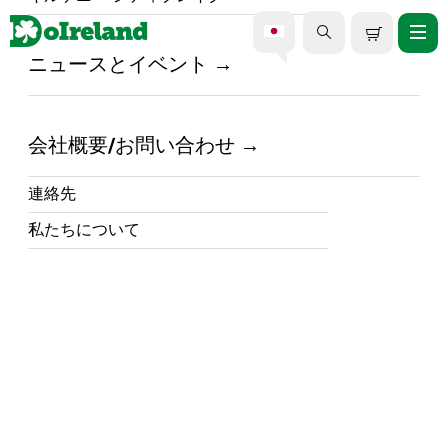
ニュースとイベント
ホーム /
DoIreland - What's Happening in Ireland /
アイルランド沿岸の味覚：ゴー
会社概要/お問い合わせ
ルウェイ国際オイスターフェ
スティバル2025ガイド
連絡先
私たちについて
16 September 2025
ゴールウェイ国際オイスターフェスティバル
が9月26日に再び開催されます。アイルランド
の豊かなシーフード文化を称え、牡蠣、音
楽、そして文化イベントが盛りだくさんの週
末を彩ります。
アイルランド西部
の中心に位
置するゴールウェイは、活気あるアートシー
ンと様々なフェスティバルで知られています