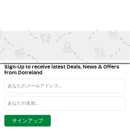
ビュー もっと
Family Fun
Ireland Inspiration
Festivals
The Wild Atlantic Way
Sign-Up to receive latest Deals, News & Offers
from DoIreland
サインアップ