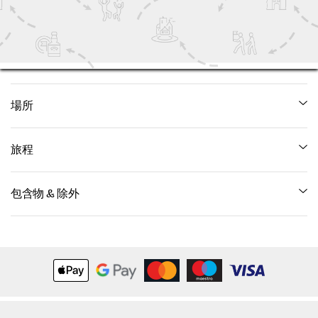
素敵な展望台のある素晴らしいブラックロック城
にちょっと立ち寄ります。
コーク市のマーケット、パブ、地元の雰囲気を満
喫しましょう。
場所
ザ・シャンティマン、ファイブ・フット・ウェイ、リング
ミーン、コーブ、コーク州、アイルランド
旅程
コーブ駅の真西の川沿い
待ち合わせ場所：
シャンティマン
停留所 1:
ルシタニア記念館 (1 分)
包含物 & 除外
停留所2：
マリーナ
停留所3：
アニー・ムーア像（2分）
Electric Bike
停留所4：
セント・コルマン大聖堂（15分）
Helmet
停留所 5:
コーブ ヘリテージ センター (3 分)
停留所6：
Mtuブラックロック城展望台（10分）
Hi vis vest
停留所 7:
ペアク ウイ チャオイム (5 分)
停留所8：
マリーナマーケット（60分）
Security Bike Lock
その後、
出発点に戻ります