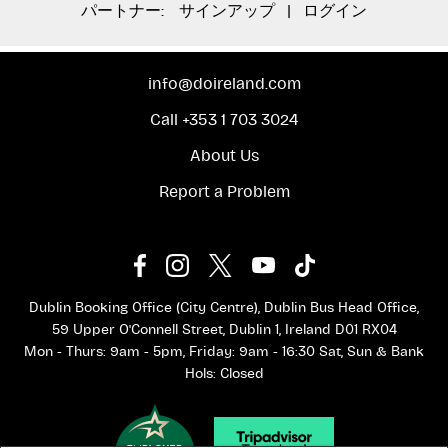
Ferry Fare
パートナー:
サインアップ
|
ログイン
Bottled Water
Snacks
info@doireland.com
Clothes
Call +353 1 703 3024
Cycling Shoes
About Us
Report a Problem
Dublin Booking Office (City Centre), Dublin Bus Head Office,
59 Upper O'Connell Street, Dublin 1, Ireland D01 RX04
Mon - Thurs: 9am - 5pm, Friday: 9am - 16:30 Sat, Sun & Bank
Hols: Closed