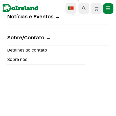
Notícias e Eventos
Aluguel de bicicletas do
Porto ao Mercado de Cork
Sobre/Contato
Detalhes do contato
Sobre nós