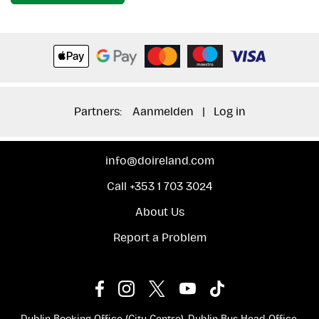
Partners:
Aanmelden
|
Log in
info@doireland.com
Call +353 1 703 3024
About Us
Report a Problem
Dublin Booking Office (City Centre), Dublin Bus Head Office,