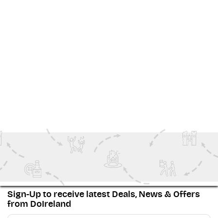
An unmisssable gem! Riverdance is back from
17 June -
6 September,
the global phenomenon that has come
to define Irish music and dance. First captivating
audiences in the 1990s, Riverdance celebrates the
rhythm, energy and storytelling of traditional Irish
dance on a spectacular scale.
Visit:Riverdance
смотреть Больше
Dublin Activities
Ireland Inspiration
Outdoor Adventure
The Wild Atlantic Way
Sign-Up to receive latest Deals, News & Offers
from DoIreland