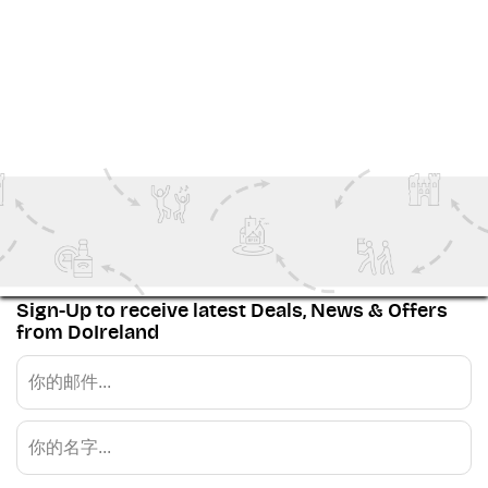
So you can tune in from wherever you are. Want to
support your local Rose? Many Irish centres and
communities abroad host Rose send-off parties, watch
nights, and fundraisers. Or better yet —
plan a trip
and
be part of the electric atmosphere yourself!
查看 更多
Family Fun
Special Events
History
Festivals
Sign-Up to receive latest Deals, News & Offers
from DoIreland