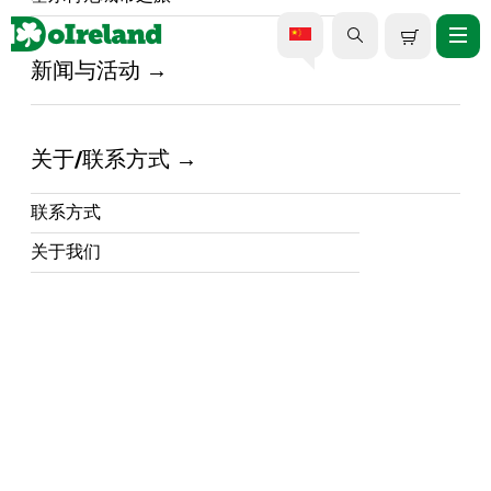
新闻与活动
家 /
DoIreland - What's Happening in Ireland /
特拉利玫瑰
关于/联系方式
2 August 2025
联系方式
每年八月，
凯里郡
的特拉利镇都会变身为色彩
关于我们
缤纷、社区氛围浓郁的中心，举办特拉利玫瑰
国际节。2025年的特拉利玫瑰国际节规模将比
以往更大、更精彩！街头游行、现场音乐、家
庭娱乐以及新玫瑰的加冕仪式，是爱尔兰最受
珍视的文化活动之一。它不仅仅是一场盛会，
更是一场对爱尔兰本土和海外身份认同的有力
庆祝。