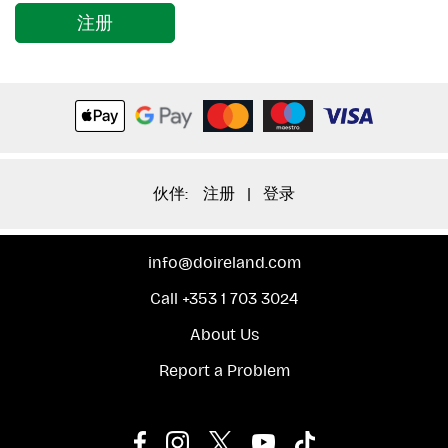
注册
伙伴:
注册
|
登录
info@doireland.com
Call +353 1 703 3024
About Us
Report a Problem