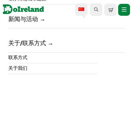
新闻与活动
50欧元以下的高品质爱尔兰
之旅
关于/联系方式
这是DoIreland为您精心挑选的2026年高品
联系方式
质、高性价比体验！
这里有一些绝对不容错过
关于我们
的精彩项目，如果您预算有限，那就别再犹豫
...阅读更多
了。我们经济实惠的爱尔兰之旅旨在帮助您在
不花费巨资的情况下，尽情体验爱尔兰的精
华！
从沃特福德壮观的
苏尔河游船之旅
，到都柏林
搜索
利菲河
皮划艇之旅
；从徒步攀登斯莱戈壮丽的
本布尔本山
，到参观北爱尔兰唐郡的
《权力的
游戏》片
场，这些旅游项目都能以超值的价格
过滤器