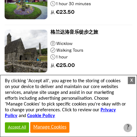
1 hour 30 minutes
€23.50
从
格兰达洛音乐徒步之旅
Wicklow
Walking Tours
1 hour
€25.00
从
X
By clicking 'Accept all', you agree to the storing of cookies
玛丽亚埃奇沃斯中心 - 自助游
on your device to deliver and maintain our core websites
services, analyse site usage and assist in our marketing
Ireland's Hidden Heartlands
efforts including advertising personalisation. Choose
Indoor Attractions
'Manage Cookies' to pick specific cookies you're okay with or
to change your preferences. Click to review our
Privacy
1 hour
Policy
and
Cookie Policy
€7.50
从
?
Manage Cookies
Accept All