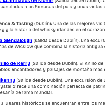
os Acantilados de Moher
(Salida desde Dublín): 
 acantilados más famosos del país y unas vistas
ence & Tasting
(Dublín): Una de las mejores visit
y y la historia del whisky irlandés en el corazón
a Glendalough
(salida desde Dublín): una excurs
as de Wicklow que combina la historia antigua 
nillo de Kerry
(Salida desde Dublín): El Anillo d
ueblos encantadores y paisajes de montaña más e
ilkenny
(Salida desde Dublín): Una excursión de u
rystal ofrece una combinación perfecta de patri
tesanía de fama mundial.
 lugares históricos se encuentran entre los mej