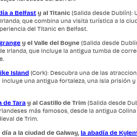
día a Belfast
y al Titanic
(Salida desde Dublín): 
rlanda, que combina una visita turística a la ciu
riencia del Titanic en Belfast.
grange
y el Valle del Boyne
(Salida desde Dublín
e Irlanda, que incluye la antigua tumba de corr
e.
ike Island
(Cork): Descubra una de las atraccio
e incluye una antigua fortaleza, una isla prisión 
a de Tara
y al Castillo de Trim
(Salida desde Dub
landeses más famosos, desde la antigua Colina 
ieval de Trim.
 día a la ciudad de Galway,
la abadía de Kyl