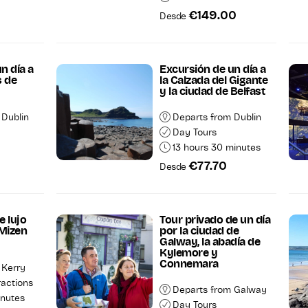
€149.00
Desde
n día a
Excursión de un día a
s de
la Calzada del Gigante
y la ciudad de Belfast
 Dublin
Departs from Dublin
Day Tours
13 hours 30 minutes
8
€77.70
Desde
e lujo
Tour privado de un día
Mizen
por la ciudad de
Galway, la abadía de
Kylemore y
Connemara
 Kerry
ractions
Departs from Galway
inutes
Day Tours