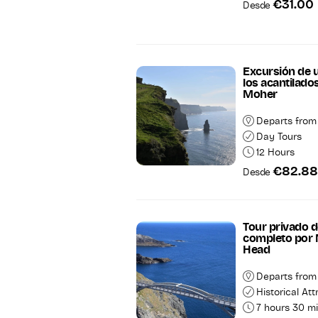
€31.00
Desde
Excursión de u
los acantilado
Moher
Departs from
Day Tours
12 Hours
€82.8
Desde
Tour privado d
completo por 
Head
Departs from
Historical Att
7 hours 30 m