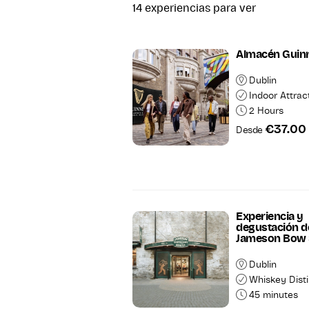
14
experiencias para ver
Almacén Guin
Dublin
Indoor Attrac
2 Hours
€37.00
Desde
Li
Experiencia y
degustación d
Jameson Bow 
Dublin
Whiskey Disti
45 minutes