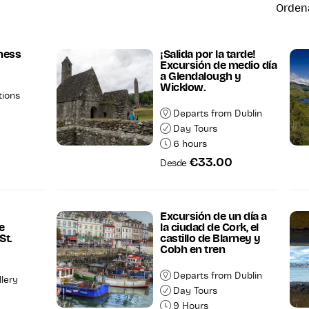
Ordena
ness
¡Salida por la tarde!
Excursión de medio día
a Glendalough y
Wicklow.
tions
Departs from Dublin
Day Tours
6 hours
€33.00
Desde
Mostrar
mpiar Todo
Resultado
Excursión de un día a
e
la ciudad de Cork, el
St.
castillo de Blarney y
Cobh en tren
Departs from Dublin
llery
Day Tours
9 Hours