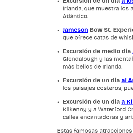
Excursión de un día
a l
Irlanda, que muestra los
Atlántico.
Jameson
Bow St. Experi
que ofrece catas de whisk
Excursión de medio día
Glendalough y las montañ
más bellos de Irlanda.
Excursión de un día
al A
los paisajes costeros, p
Excursión de un día
a K
Kilkenny y a Waterford C
calles encantadoras y ar
Estas famosas atracciones y