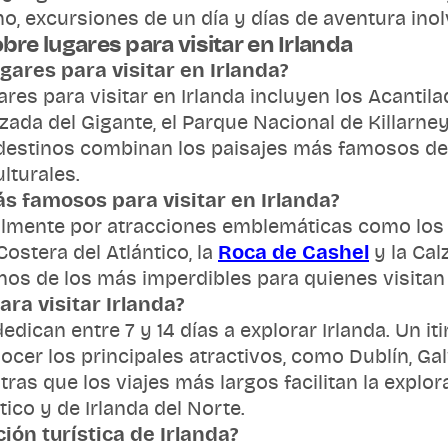
o, excursiones de un día y días de aventura inolv
re lugares para visitar en Irlanda
gares para visitar en Irlanda?
res para visitar en Irlanda incluyen los Acantila
lzada del Gigante, el Parque Nacional de Killarne
s destinos combinan los paisajes más famosos d
lturales.
ás famosos para visitar en Irlanda?
lmente por atracciones emblemáticas como los 
Costera del Atlántico, la
Roca de Cashel
y la Cal
os de los más imperdibles para quienes visitan 
ra visitar Irlanda?
edican entre 7 y 14 días a explorar Irlanda. Un i
nocer los principales atractivos, como Dublín, Ga
ras que los viajes más largos facilitan la explo
tico y de Irlanda del Norte.
ción turística de Irlanda?