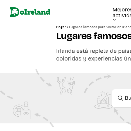
Mejore
activi
/
Hogar
Lugares famosos para visitar en Irlan
Lugares famosos 
Irlanda está repleta de pai
coloridas y experiencias ú
Por eso, hemos elaborado c
inolvidables para visitar en
ofrecer. Perfecta para quie
Atlántico y para cualquier
selección incluye los lugar