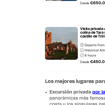
€650.
Desde
Visita privada 
colina de Tara 
castillo de Tri
Departs from
Historical Att
6 hours
€450.
Desde
Los mejores lugares para
Excursión privada
por l
panorámicas más famosas d
costa y los singulares pa