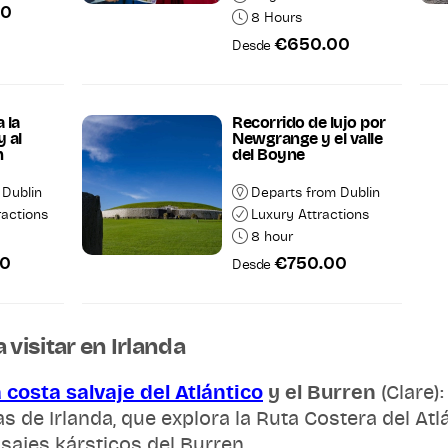
00
8 Hours
€650.00
Desde
a la
Recorrido de lujo por
y al
Newgrange y el valle
m
del Boyne
 Dublin
Departs from Dublin
ractions
Luxury Attractions
8 hour
00
€750.00
Desde
 visitar en Irlanda
a costa salvaje del Atlántico
y el Burren
(Clare)
e Irlanda, que explora la Ruta Costera del Atlá
isajes kársticos del Burren.