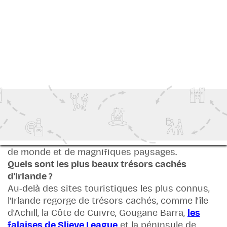
nombreuses autres destinations prisées pour
des excursions à la journée. Des visites guidées
permettent également d'accéder facilement à
des sites tels que les falaises de Moher, la
Chaussée des Géants et Glendalough.
Quelle est la meilleure période pour visiter
l'Irlande ?
La meilleure période pour visiter l'Irlande se situe
généralement entre avril et septembre, lorsque
les jours sont plus longs et le climat plus doux.
L'été est la saison la plus touristique, tandis que
le printemps et l'automne offrent souvent moins
de monde et de magnifiques paysages.
Quels sont les plus beaux trésors cachés
d'Irlande ?
Au-delà des sites touristiques les plus connus,
l'Irlande regorge de trésors cachés, comme l'île
d'Achill, la Côte de Cuivre, Gougane Barra,
les
falaises de Slieve League
et la péninsule de