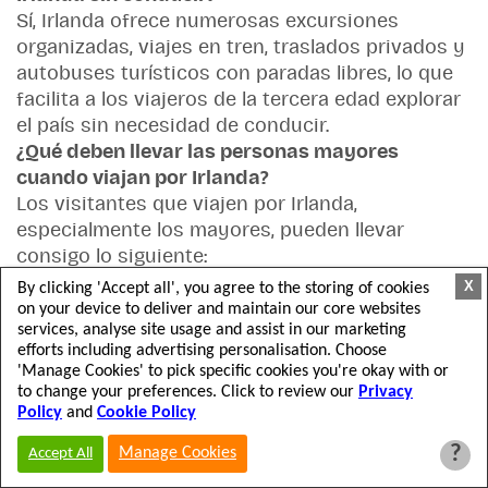
Sí, Irlanda ofrece numerosas excursiones
organizadas, viajes en tren, traslados privados y
autobuses turísticos con paradas libres, lo que
facilita a los viajeros de la tercera edad explorar
el país sin necesidad de conducir.
¿Qué deben llevar las personas mayores
cuando viajan por Irlanda?
Los visitantes que viajen por Irlanda,
especialmente los mayores, pueden llevar
consigo lo siguiente:
X
By clicking 'Accept all', you agree to the storing of cookies
Zapatos cómodos para caminar
on your device to deliver and maintain our core websites
Ropa por capas para adaptarse a los cambios
services, analyse site usage and assist in our marketing
efforts including advertising personalisation. Choose
de clima.
'Manage Cookies' to pick specific cookies you're okay with or
Una chaqueta impermeable
to change your preferences. Click to review our
Privacy
Artículos esenciales para viajar y
Policy
and
Cookie Policy
medicamentos
?
Manage Cookies
Accept All
Una cámara o un teléfono inteligente para
hacer turismo