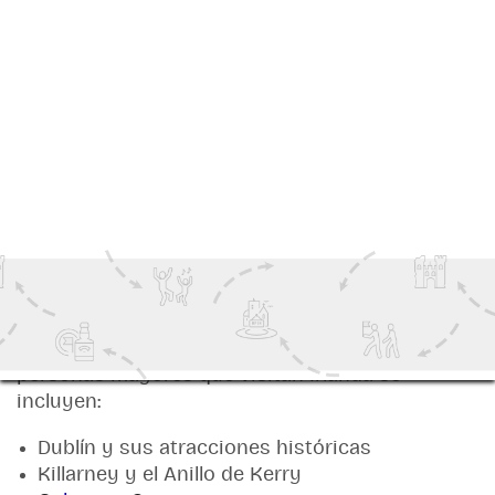
personas mayores en Irlanda incluyen:
Excursiones panorámicas en autobús y viajes
de un día
Visitas a castillos y lugares históricos
Cruceros fluviales y lacustres
Experiencias culturales guiadas
Viajes en tren y excursiones turísticas
Experiencias de música y gastronomía
tradicional irlandesa
¿Cuáles son los mejores lugares de Irlanda para
viajeros de la tercera edad?
Entre los destinos más populares para las
personas mayores que visitan Irlanda se
incluyen:
Dublín y sus atracciones históricas
Killarney y el Anillo de Kerry