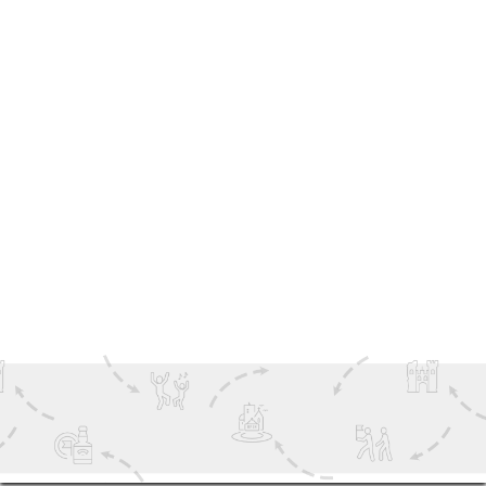
confortables, des retraites à la campagne ou des
séjours en bord de mer.
Quelles sont les idées de sorties à petit prix
pour les couples en Irlande ?
Les promenades gratuites, les visites de plages,
les sentiers de randonnée
, les points de vue
panoramiques et les excursions en voiture à
faire soi-même sont toutes d'excellentes options
à faible coût.
Que peuvent faire les couples en Irlande le
week-end ?
Les options pour le week-end incluent les courts
séjours, les excursions à la journée, les
aventures en plein air et la découverte des villes
et villages d'Irlande.
Existe-t-il des expériences uniques pour les
couples en Irlande ?
Oui, l'Irlande offre une multitude d'expériences
insolites et mémorables, des rencontres avec la