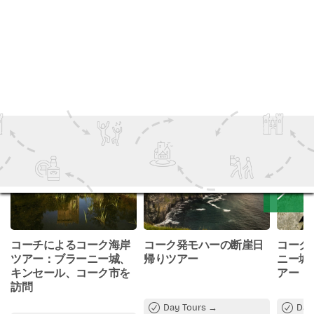
包含物 & 除外
Half-day Giant’s Causeway tour from Belfast
Great Victoria St, Belfast BT2 7AP,
UK
Comfortable coach transport
あなたも好きかもしれません
Professional English-speaking guide
Scenic stops along the Antrim Coast
Visit to the Giant’s Causeway
Free time to explore the site
Hotel pickup and drop-off (unless specified)
コーチによるコーク海岸
コーク発モハーの断崖日
コーク
ツアー：ブラーニー城、
帰りツアー
ニー城
キンセール、コーク市を
アー
訪問
Day Tours
Day