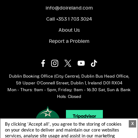
info@doireland.com
Call +353 1 703 3024
About Us
Report a Problem
Dublin Booking Office (City Centre), Dublin Bus Head Office,
59 Upper O'Connell Street, Dublin 1, Ireland D01 RX04
Mon - Thurs: 9am - 5pm, Friday: 9am - 16:30 Sat, Sun & Bank
Hols: Closed
X
By clicking 'Accept all', you agree to the storing of cookies
on your device to deliver and maintain our core websites
services, analyse site usage and assist in our marketing