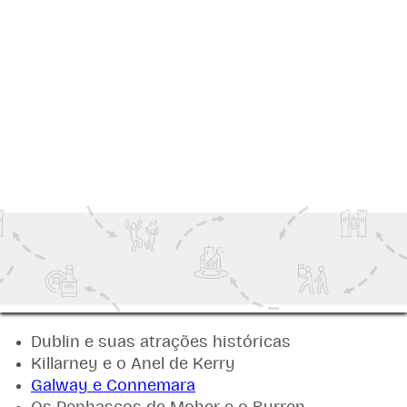
idosos na Irlanda incluem:
Passeios panorâmicos de ônibus e excursões
de um dia
Visitas a castelos e locais históricos
Cruzeiros fluviais e lacustres
experiências culturais guiadas
Viagens de trem e passeios turísticos
Experiências tradicionais de música e
gastronomia irlandesas
Quais são os melhores destinos na Irlanda para
viajantes idosos?
Entre os destinos mais populares para idosos
que visitam a Irlanda, incluem-se:
Dublin e suas atrações históricas
Killarney e o Anel de Kerry
Galway e Connemara