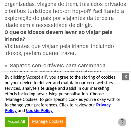
organizadas, viagens de trem, traslados privados
e ônibus turísticos hop-on hop-off, facilitando a
exploração do país por viajantes da terceira
idade sem a necessidade de dirigir.
O que os idosos devem levar ao viajar pela
Irlanda?
Visitantes que viajam pela Irlanda, incluindo
idosos, podem querer trazer:
Sapatos confortáveis para caminhada
Roupas em camadas para mudanças
X
By clicking 'Accept all', you agree to the storing of cookies
climáticas
on your device to deliver and maintain our core websites
Uma jaqueta impermeável
services, analyse site usage and assist in our marketing
Itens essenciais para viagem e medicamentos
efforts including advertising personalisation. Choose
'Manage Cookies' to pick specific cookies you're okay with or
Uma câmera ou smartphone para passeios
to change your preferences. Click to review our
Privacy
turísticos.
Policy
and
Cookie Policy
Mochilas pequenas para passeios e
?
excursões.
Manage Cookies
Accept All