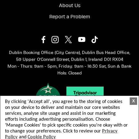
Гости также смогут провести свободное время в городе
About Us
Дингл, оживленном рыбацком порту, известном своими
Report a Problem
красочными улочками, традиционной музыкой, ресторанами
морепродуктов и гостеприимной атмосферой. Посетители
могут осмотреть местные ремесленные лавки, пообедать в
одном из уютных кафе или пабов города или просто
насладиться очарованием этого знаменитого прибрежного
курорта.
Dublin Booking Office (City Centre), Dublin Bus Head Office,
59 Upper O'Connell Street, Dublin 1, Ireland D01 RX04
Дингл Таун
Mon - Thurs: 9am - 5pm, Friday: 9am - 16:30 Sat, Sun & Bank
Hols: Closed
X
By clicking 'Accept all', you agree to the storing of cookies
on your device to deliver and maintain our core websites
services, analyse site usage and assist in our marketing
efforts including advertising personalisation. Choose
'Manage Cookies' to pick specific cookies you're okay with or
to change your preferences. Click to review our
Privacy
Эта однодневная поездка на полуостров Дингл из Килларни
Policy
and
Cookie Policy
© 2026 Dublin Bus. Все права защищены.