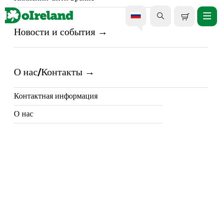
Новости и события
Однодневная экскурсия по
Кольцу Керри из Лимерика.
О нас/Контакты
Контактная информация
О нас