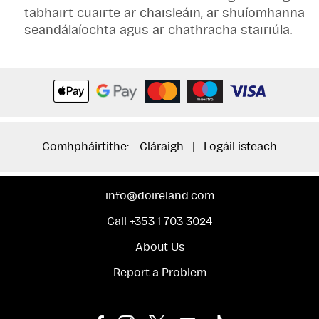
tabhairt cuairte ar chaisleáin, ar shuíomhanna
seandálaíochta agus ar chathracha stairiúla.
Comhpháirtithe:
Cláraigh
|
Logáil isteach
info@doireland.com
Call +353 1 703 3024
About Us
Report a Problem