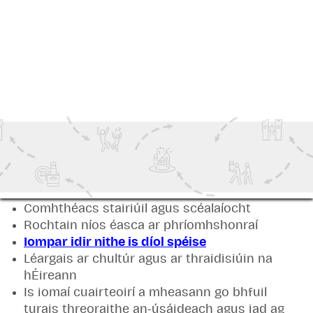
Ciarraí le haghaidh tírdhreacha ársa agus
suíomhanna oidhreachta
Béal Feirste le haghaidh stair pholaitiúil agus
thionsclaíoch
An bhfuil turais chultúrtha threoraithe in Éirinn
fiúntach?
Is bealach coitianta iad turais chultúrtha
threoraithe chun stair na hÉireann a iniúchadh
mar is minic a chuireann siad ar fáil:
Eolas áitiúil saineolach
Comhthéacs stairiúil agus scéalaíocht
Rochtain níos éasca ar phríomhshonraí
Iompar idir nithe is díol spéise
Léargais ar chultúr agus ar thraidisiúin na
hÉireann
Is iomaí cuairteoirí a mheasann go bhfuil
turais threoraithe an-úsáideach agus iad ag