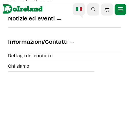
Notizie ed eventi
Da vicino e personalmente
presso Newbridge
Informazioni/Contatti
Silverware
Dettagli del contatto
Chi siamo