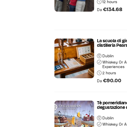
12 hours
€134.68
Da
La scuola di gi
distilleria Pea
Dublin
Whiskey Or A
Experiences
2 hours
€90.00
Da
Tè pomeridian
degustazione d
Dublin
Whiskey Or A