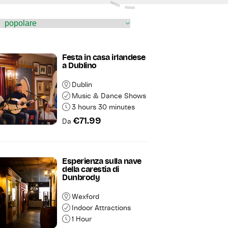
 panoramici rilassanti o di
i modi piacevoli per
Festa in casa irlandese
a Dublino
Dublin
Music & Dance Shows
3 hours 30 minutes
€71.99
Da
Esperienza sulla nave
della carestia di
Dunbrody
Wexford
Indoor Attractions
1 Hour