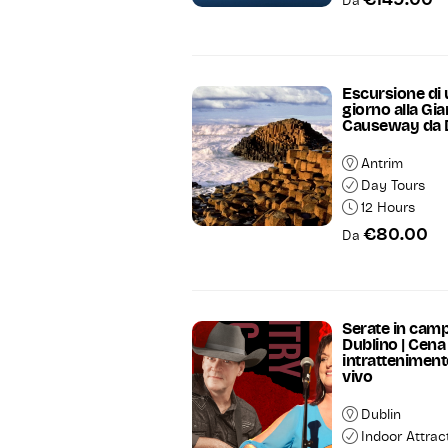
€149.00
Da
Escursione di
giorno alla Gia
Causeway da 
Antrim
Day Tours
12 Hours
€80.00
Da
Serate in cam
Dublino | Cena
intratteniment
vivo
Dublin
Indoor Attrac