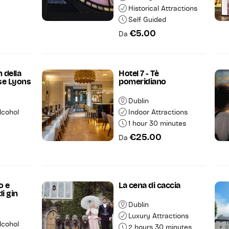
Historical Attractions
Self Guided
€5.00
Da
n della
Hotel 7 - Tè
rse Lyons
pomeridiano
Dublin
lcohol
Indoor Attractions
1 hour 30 minutes
€25.00
Da
o e
La cena di caccia
i gin
Dublin
Luxury Attractions
lcohol
2 hours 30 minutes