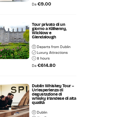
€9.00
Da
Tour privato di un
giorno a Killkenny,
Wicklow e
Glendalough
Departs from Dublin
Luxury Attractions
8 hours
€614.80
Da
Dublin Whiskey Tour –
Un'esperienza di
degustazione di
whisky irlandese di alta
qualità
Dublin