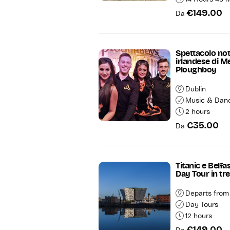
€149.00
Da
Spettacolo no
irlandese di M
Ploughboy
Dublin
Music & Dan
2 hours
€35.00
Da
Titanic e Belfa
Day Tour in tr
Departs from
Day Tours
12 hours