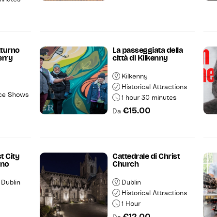
tturno
La passeggiata della
erry
città di Kilkenny
Kilkenny
Historical Attractions
ce Shows
1 hour 30 minutes
€15.00
Da
st City
Cattedrale di Christ
eno
Church
 Dublin
Dublin
Historical Attractions
1 Hour