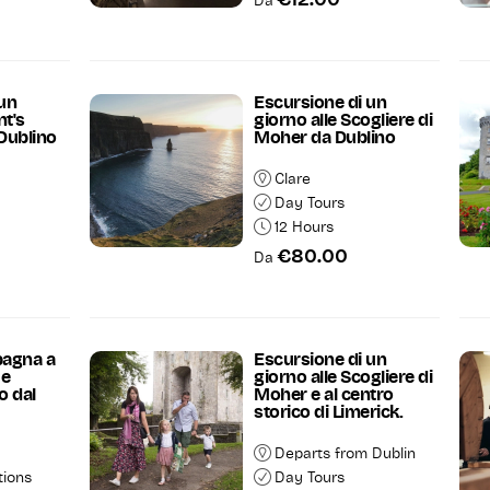
€12.00
Da
 un
Escursione di un
nt's
giorno alle Scogliere di
Dublino
Moher da Dublino
Clare
Day Tours
12 Hours
€80.00
Da
pagna a
Escursione di un
 e
giorno alle Scogliere di
o dal
Moher e al centro
storico di Limerick.
Departs from Dublin
tions
Day Tours