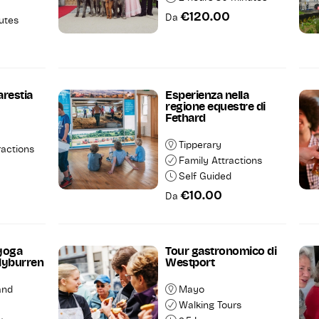
€120.00
Da
utes
arestia
Esperienza nella
regione equestre di
Fethard
Tipperary
ractions
Family Attractions
Self Guided
€10.00
Da
 yoga
Tour gastronomico di
llyburren
Westport
and
Mayo
Walking Tours