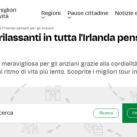
igliori 
Regioni
Pause cittadine
Notizie 
vità
a l'Irlanda pensati per gli anziani.
rilassanti in tutta l'Irlanda pens
meravigliosa per gli anziani grazie alla cordialità 
ritmo di vita più lento. Scoprite i migliori tour in
ti per viaggiatori di età avanzata, tra cui:
in autobus e in treno
bili e
estive.
Ricerca
Fil
omici
a Kilkenny alle tranquille
escursioni in bat
r un viaggio lento e confortevole.