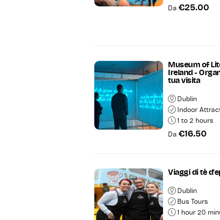
€25.00
Da
Museum of Lit
Ireland - Organ
tua visita
Dublin
Indoor Attrac
1 to 2 hours
€16.50
Da
Viaggi di tè d'
Dublin
Bus Tours
1 hour 20 min