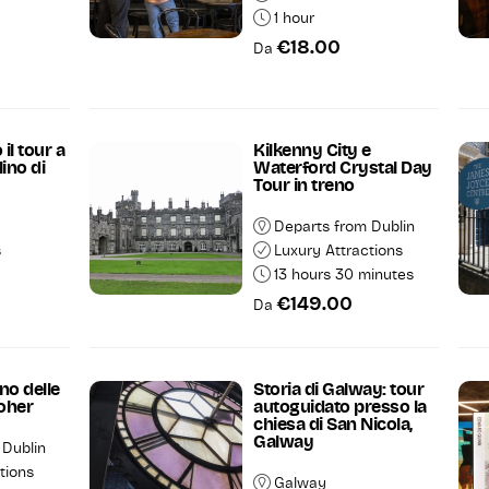
1 hour
€18.00
Da
il tour a
Kilkenny City e
lino di
Waterford Crystal Day
Tour in treno
Departs from Dublin
s
Luxury Attractions
13 hours 30 minutes
€149.00
Da
no delle
Storia di Galway: tour
Moher
autoguidato presso la
chiesa di San Nicola,
Galway
 Dublin
tions
Galway