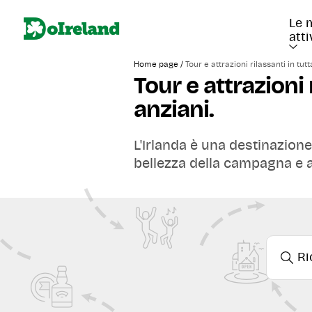
Le m
atti
/
Home page
Tour e attrazioni rilassanti in tutt
Tour e attrazioni 
anziani.
L'Irlanda è una destinazione 
bellezza della campagna e al 
anziani e le attività rilassan
Comode gite di un giorno 
Siti del patrimonio accessi
Esperienze culturali sugg
Dai rilassanti
tour gastron
esperienze sono pensate pe