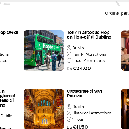
razioni turistiche facilmente raggiungibili, di tour
che da vivere con calma, l'Irlanda offre moltissim
Ordina per:
op Off di
Tour in autobus Hop-
on Hop-off di Dublino
Dublin
tions
Family Attractions
utes
1 hour 45 minutes
€34.00
Da
Mostra i
 un
Cattedrale di San
ncella tutto
Risultati
gliere di
Patrizio
ello di
eno
Dublin
Historical Attractions
 Dublin
1 Hour
€11.50
Da
Minutes