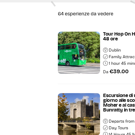
Che siate alla ricerca di att
esperienze culturali e stori
64
esperienze da vedere
esplorarla senza fretta.
Tour Hop On H
48 ore
Dublin
Family Attrac
1 hour 45 min
€39.00
Da
Escursione di
Ca
giorno alle sco
Moher e al cast
Bunratty in tr
Departs from
Day Tours
14 Hours 45 