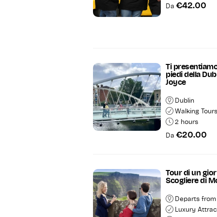
€42.00
Da
Ti presentiamo 
piedi della Dub
Joyce
Dublin
Walking Tour
2 hours
€20.00
Da
Tour di un gior
Scogliere di 
Departs from
Luxury Attrac