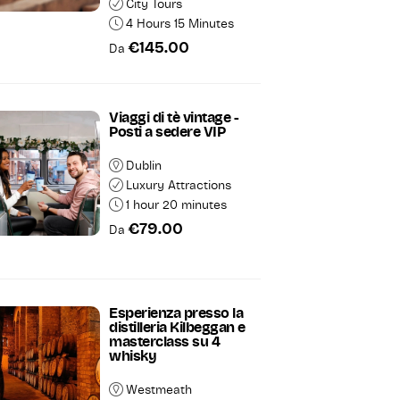
City Tours
4 Hours 15 Minutes
€145.00
Da
Viaggi di tè vintage -
Posti a sedere VIP
Dublin
Luxury Attractions
1 hour 20 minutes
€79.00
Da
Esperienza presso la
distilleria Kilbeggan e
masterclass su 4
whisky
Westmeath