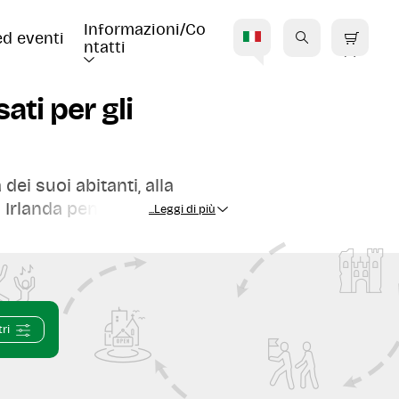
Informazioni/Co
ed eventi
ntatti
I
ati per gli
dei suoi abitanti, alla
 Irlanda pensati per gli
...Leggi di più
tri
tello
nel Kerry, queste