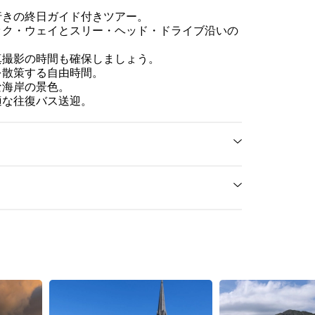
行きの終日ガイド付きツアー。
ック・ウェイとスリー・ヘッド・ドライブ沿いの
真撮影の時間も確保しましょう。
を散策する自由時間。
な海岸の景色。
適な往復バス送迎。
Food and drinks
lackabbey, Adare, Co.
 V94 DWV7, Ireland
Personal expenses