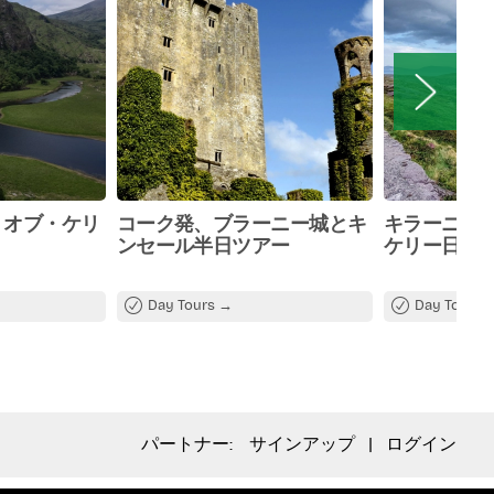
・オブ・ケリ
コーク発、ブラーニー城とキ
キラーニー
ンセール半日ツアー
ケリー日帰
Day Tours
Day Tours
パートナー:
サインアップ
|
ログイン