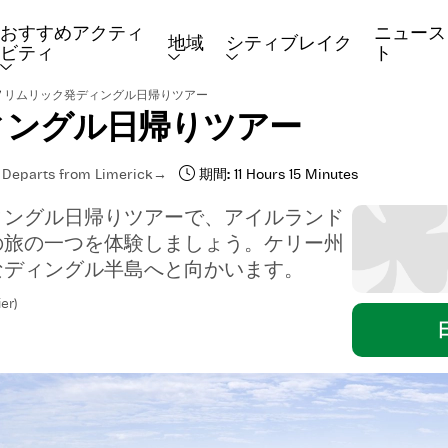
おすすめアクティ
ニュース
地域
シティブレイク
ビティ
ト
/
リムリック発ディングル日帰りツアー
ィングル日帰りツアー
Departs from Limerick
期間:
11 Hours 15 Minutes
ィングル日帰りツアーで、アイルランド
の旅の一つを体験しましょう。ケリー州
なディングル半島へと向かいます。
er)