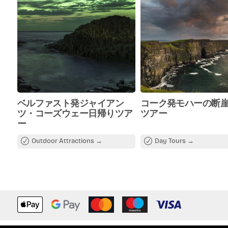
Scenic drive along the Dingle
Peninsula
Visit to Inch Beach
Free time in Dingle Town
Travel along Slea Head Drive
ベルファスト発ジャイアン
コーク発モハーの断
ツ・コーズウェー日帰りツア
ツアー
ー
Outdoor Attractions
Day Tours