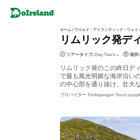
/
ホーム
ワイルド・アトランティック・ウェイ
リムリック発デ
ツアータイプ:
Day Tours
場所:
リムリック発のこの終日デ
で最も風光明媚な海岸沿い
の中心部を通り抜け、壮大
プロバイダー: Paddywagon Tours (suppli