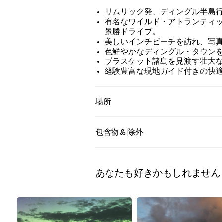
リムリック発、ディングル半島
有名なワイルド・アトランティ
景勝ドライブ。
美しいインチビーチを訪れ、写
色鮮やかなディングル・タウン
ブラスケット諸島を見渡す壮大
経験豊富な現地ガイド付きの快
場所
包含物 & 除外
Full-day guided coach tour
Main St, B
Limerick,
Professional English-speaking
あなたも好きかもしれません
driver-guide
Return transportation from
Limerick