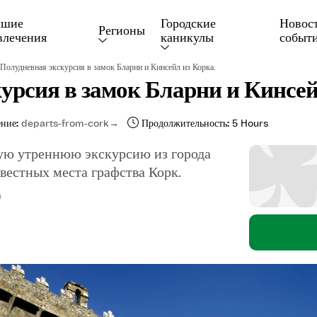
чшие 
Городские 
Новост
Регионы
влечения
каникулы
событ
Полудневная экскурсия в замок Бларни и Кинсейл из Корка.
урсия в замок Бларни и Кинсей
ние:
departs-from-cork
Продолжительность:
5 Hours
ую утреннюю экскурсию из города
вестных места графства Корк.
)