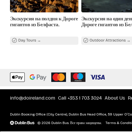
Экскурсия на полдня к Дороге
Экскурсия на один ден
гигантов из Белфаста.
Дороге гигантов из Бе
Day Tours
Outdoor Attractions
info@doireland.com
Call +353 1 703 3024
About Us
R
Dublin Booking Office (City Centre), Dublin Bus Head Office, 59 Upper O'Con
© 2026 Dublin Bus. Все права защищены.
Terms & Condit