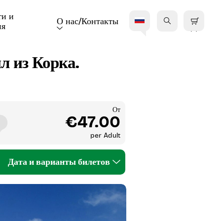
и и 
О нас/Контакты
ия
В
л из Корка.
От
€47.00
per
Adult
Дата и варианты билетов