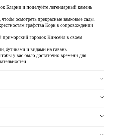
мок Бларни и поцелуйте легендарный камень
 чтобы осмотреть прекрасные замковые сады.
рестностям графства Корк в сопровождении
й приморский городок Кинсейл в своем
, бутиками и видами на гавань.
тобы у вас было достаточно времени для
ательностей.
е свое время в графстве Корк, совершив
замок Бларни и Кинсейл — одну из самых
деально подходит для туристов с ограниченным
бъединяет две самые известные
го за несколько часов.
описной поездки по сельской местности графства
 одной из самых известных исторических
Построенный более 600 лет назад, замок
's Quay, Victorian