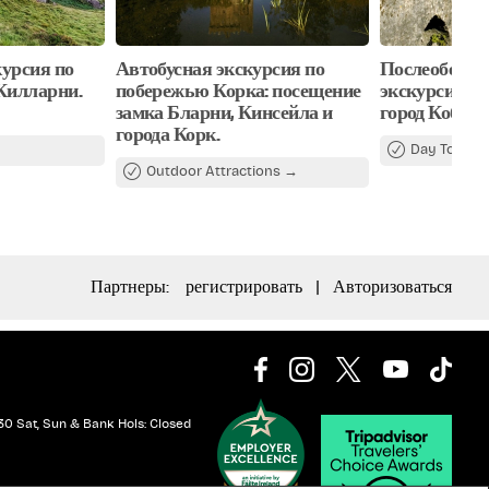
урсия по
Автобусная экскурсия по
Послеобеден
Килларни.
побережью Корка: посещение
экскурсия в 
замка Бларни, Кинсейла и
город Коб из
города Корк.
Day Tours
Outdoor Attractions
Партнеры:
регистрировать
|
Авторизоваться
30 Sat, Sun & Bank Hols: Closed