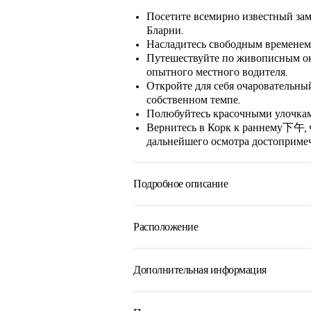
Посетите всемирно известный за
Бларни.
Насладитесь свободным временем,
Путешествуйте по живописным ок
опытного местного водителя.
Откройте для себя очаровательны
собственном темпе.
Полюбуйтесь красочными улочками
Вернитесь в Корк к раннему下午, ч
дальнейшего осмотра достопримеч
Подробное описание
Максимально эффективно используйт
полудневную экскурсию из Корка в 
Расположение
популярных экскурсий в регионе. И
временем: эта утренняя экскурсия о
достопримечательности Ирландии все
Дополнительная информация
Ваше путешествие начинается с жив
Корк к великолепному замку Бларни,
Экскурсия на английском языке.
достопримечательностей Ирландии. 
St Patrick