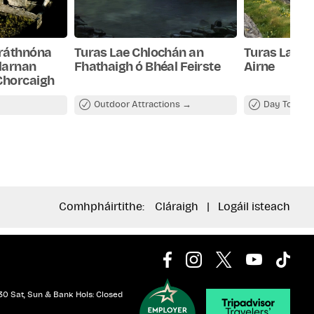
Tráthnóna
Turas Lae Chlochán an
Turas Lae an
Blarnan
Fhathaigh ó Bhéal Feirste
Airne
Chorcaigh
Outdoor Attractions
Day Tours
Comhpháirtithe:
Cláraigh
|
Logáil isteach
30 Sat, Sun & Bank Hols: Closed