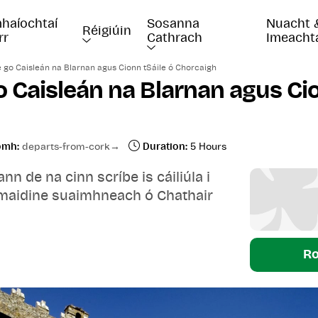
haíochtaí 
Sosanna 
Nuacht 
Réigiúin
rr
Cathrach
Imeacht
e go Caisleán na Blarnan agus Cionn tSáile ó Chorcaigh
o Caisleán na Blarnan agus Cio
omh:
departs-from-cork
Duration:
5 Hours
n de na cinn scríbe is cáiliúla i
 maidine suaimhneach ó Chathair
Ro