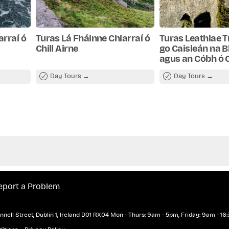
arraí ó
Turas Lá Fháinne Chiarraí ó
Turas Leathlae 
Chill Airne
go Caisleán na 
agus an Cóbh ó 
Day Tours
Day Tours
eport a Problem
nell Street, Dublin 1, Ireland D01 RX04
Mon - Thurs: 9am - 5pm, Friday: 9am - 16: