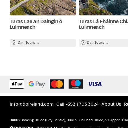
Turas Lae an Daingin ó
Turas Lá Fháinne Chi
Luimneach
Luimneach
Day Tours
Day Tours
info@doireland.com
Call +353 1 703 3024
About Us
R
Dublin Booking Office (City Centre), Dublin Bus Head Office, 59 Upper O'Con