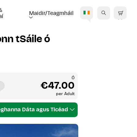
& 
Maidir/Teagmháil
aí
C
nn tSáile ó
Ó
€47.00
per
Adult
ghanna Dáta agus Ticéad