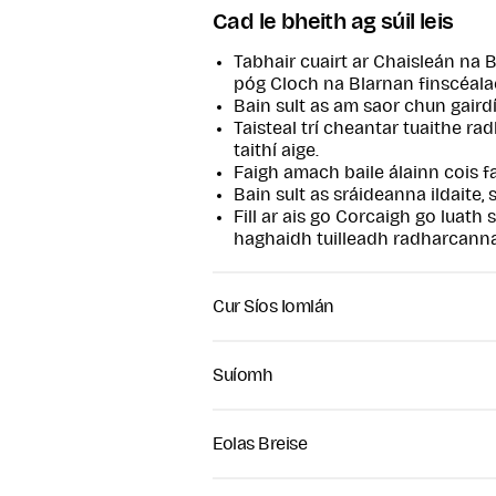
Cad le bheith ag súil leis
Tabhair cuairt ar Chaisleán na 
póg Cloch na Blarnan finscéala
Bain sult as am saor chun gairdí
Taisteal trí cheantar tuaithe rad
taithí aige.
Faigh amach baile álainn cois fa
Bain sult as sráideanna ildaite,
Fill ar ais go Corcaigh go luath
haghaidh tuilleadh radharcanna
Cur Síos Iomlán
Bain an leas is fearr as do chuid 
seo ó Chorcaigh go Caisleán na Bl
Suíomh
heispéiris turasóireachta is mó tóir
teoranta acu, comhcheanglaíonn a
is díol spéise in Éirinn i gceann cú
Eolas Breise
Tosaíonn do thuras le tiomáint ra
Caisleán iontach na Blarnan, ceann
Turas Béarla.