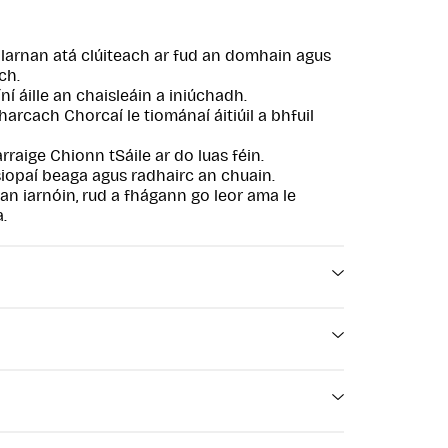
Blarnan atá clúiteach ar fud an domhain agus
ch.
ní áille an chaisleáin a iniúchadh.
harcach Chorcaí le tiománaí áitiúil a bhfuil
rraige Chionn tSáile ar do luas féin.
 siopaí beaga agus radhairc an chuain.
 san iarnóin, rud a fhágann go leor ama le
.
ama i gContae Chorcaí leis an Turas Leathlae
arnan agus Cionn tSáile, ceann de na
 sa réigiún. Foirfe do chuairteoirí a bhfuil am
n turas maidine seo dhá cheann de na nithe
pla uair an chloig.
dharcach trí cheantar tuaithe Chorcaí go
 de na séadchomharthaí stairiúla is cáiliúla