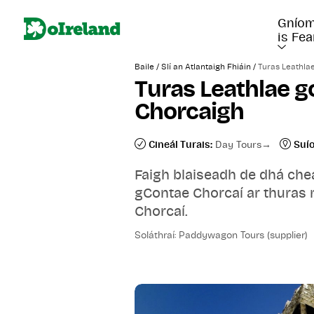
Gníom
is Fea
/
/
Baile
Slí an Atlantaigh Fhiáin
Turas Leathla
Turas Leathlae g
Chorcaigh
Cineál Turais:
Day Tours
Suí
Faigh blaiseadh de dhá chean
gContae Chorcaí ar thuras
Chorcaí.
Soláthraí: Paddywagon Tours (supplier)