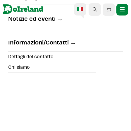
Notizie ed eventi
Escursione di un giorno
lungo il Ring of Kerry da
Informazioni/Contatti
Killarney
Dettagli del contatto
Chi siamo