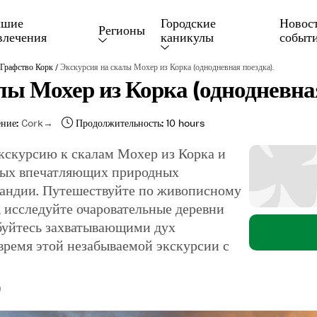
чшие 
Городские 
Новост
Регионы
влечения
каникулы
событ
/
Графство Корк
Экскурсия на скалы Мохер из Корка (однодневная поездка).
лы Мохер из Корка (однодневная
ние:
Cork
Продолжительность:
10 hours
кскурсию к скалам Мохер из Корка и
амых впечатляющих природных
андии. Путешествуйте по живописному
 исследуйте очаровательные деревни
буйтесь захватывающими дух
ремя этой незабываемой экскурсии с
)