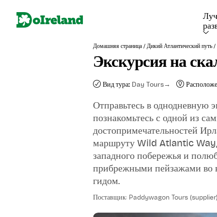
Лу
раз
/
/
Домашняя страница
Дикий Атлантический путь
Экскурсия на ска
Вид тура:
Day Tours
Расположе
Отправьтесь в однодневную э
познакомьтесь с одной из с
достопримечательностей Ирл
маршруту Wild Atlantic Way,
западного побережья и полю
прибрежными пейзажами во в
гидом.
Поставщик: Paddywagon Tours (supplier