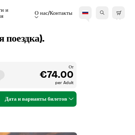
и и 
О нас/Контакты
ия
В
 поездка).
От
€74.00
per
Adult
Дата и варианты билетов