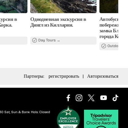
урсия в
Однодневная экскурсия в
Автобусная э
Корка.
Дингл из Килларни.
побережью К
замка Бларни
города Корк.
Day Tours
Outdoor At
Партнеры:
регистрировать
|
Авторизоваться
30 Sat, Sun & Bank Hols: Closed