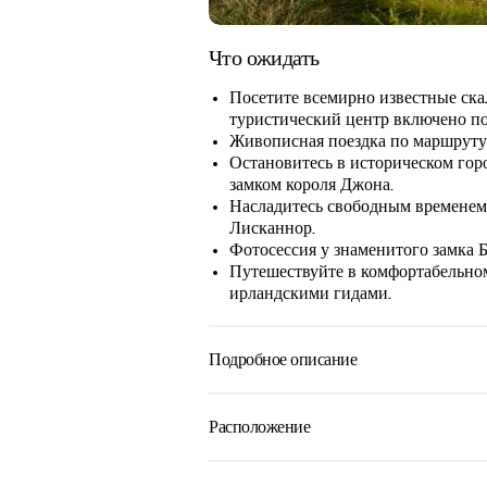
Что ожидать
Посетите всемирно известные ска
туристический центр включено п
Живописная поездка по маршруту 
Остановитесь в историческом гор
замком короля Джона.
Насладитесь свободным временем
Лисканнор.
Фотосессия у знаменитого замка Б
Путешествуйте в комфортабельном
ирландскими гидами.
Подробное описание
Однодневная экскурсия на ска
Откройте для себя захватывающую к
Расположение
незабываемой однодневной экскурси
для тех, кто хочет за один день уви