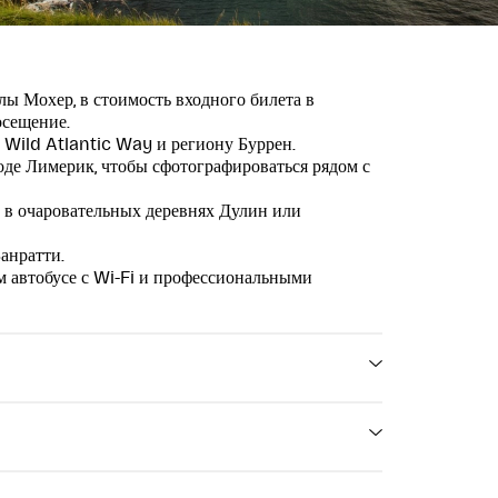
лы Мохер, в стоимость входного билета в
осещение.
Wild Atlantic Way и региону Буррен.
оде Лимерик, чтобы сфотографироваться рядом с
 в очаровательных деревнях Дулин или
анратти.
 автобусе с Wi-Fi и профессиональными
лы Мохер.
расоту западного побережья Ирландии во время
и к скалам Мохер из Корка. Идеально подходит
деть самое известное природное чудо Ирландии.
Экскурсия отправляется по адресу: 9