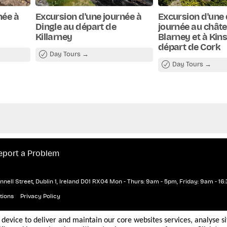
teste les spectaculaires falaises de Moher, qui
dessus de l'océan Atlantique. Vous disposerez
née à
Excursion d'une journée à
Excursion d'une
 les sentiers côtiers, admirer les panoramas
Dingle au départ de
journée au chât
d'accueil primé Atlantic Edge, dont l'entrée est
Killarney
Blarney et à Kin
départ de Cork
ursuivez votre route sur la célèbre Wild
Day Tours
s routes côtières du monde. Traversez le
Day Tours
tional du Burren, réputé pour sa flore rare,
s et ses vues imprenables sur la baie de
eport a Problem
nell Street, Dublin 1, Ireland D01 RX04
Mon - Thurs: 9am - 5pm, Friday: 9am - 16:
tions
Privacy Policy
r device to deliver and maintain our core websites services, analyse s