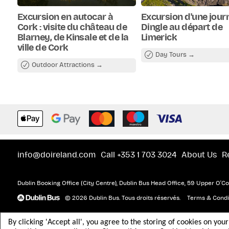
la côte ouest irlandaise.
Le clou de la journée est sans con
s'élèvent à plus de 210 mètres au-
Excursion en autocar à
Excursion d'une jour
d'environ 90 minutes pour explorer
Cork : visite du château de
Dingle au départ de
exceptionnels et visiter le centre 
Blarney, de Kinsale et de la
Limerick
incluse dans votre billet.
ville de Cork
Après votre visite des falaises, po
Day Tours
Atlantic Way, l'une des plus belle
Outdoor Attractions
paysage calcaire unique du parc na
ses formations rocheuses ancienne
Galway et les îles d'Aran.
Parc national du Burren
info@doireland.com
Call +353 1 703 3024
About Us
R
Dublin Booking Office (City Centre), Dublin Bus Head Office, 59 Upper O'Con
© 2026 Dublin Bus. Tous droits réservés.
Terms & Condi
By clicking 'Accept all', you agree to the storing of cookies on you