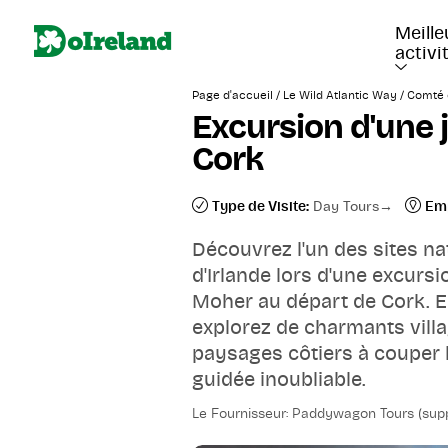
Meille
activi
/
/
Page d'accueil
Le Wild Atlantic Way
Comté 
Excursion d'une 
Cork
Type de Visite:
Day Tours
Em
Découvrez l'un des sites na
d'Irlande lors d'une excursi
Moher au départ de Cork. E
explorez de charmants villa
paysages côtiers à couper l
guidée inoubliable.
Le Fournisseur: Paddywagon Tours (supp