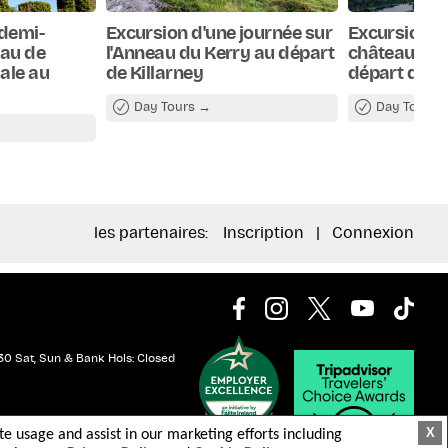
 demi-
Excursion d'une journée sur
Excursion d
eau de
l'Anneau du Kerry au départ
château de 
sale au
de Killarney
départ de C
Day Tours
Day Tours
les partenaires:
Inscription
|
Connexion
30 Sat, Sun & Bank Hols: Closed
X
ite usage and assist in our marketing efforts including