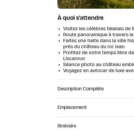
À quoi s'attendre
Visitez les célèbres falaises de 
Route panoramique à travers la 
Faites une halte dans la ville 
près du château du roi Jean.
Profitez de votre temps libre d
Liscannor
Séance photo au château embl
Voyagez en autocar de luxe avec
Description Complète
Excursion d'une journée aux 
Découvrez la beauté spectaculaire 
Emplacement
excursion inoubliable d'une journ
Idéale pour les visiteurs souhaitan
d'Irlande en une seule journée, c
Itinéraire
paysages à couper le souffle, de ch