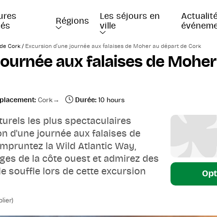
ures 
Les séjours en 
Actualité
Régions
tés
ville
événeme
/
de Cork
Excursion d'une journée aux falaises de Moher au départ de Cork
journée aux falaises de Moher
placement:
Cork
Durée:
10 hours
turels les plus spectaculaires
on d'une journée aux falaises de
mpruntez la Wild Atlantic Way,
ges de la côte ouest et admirez des
e souffle lors de cette excursion
Opt
lier)