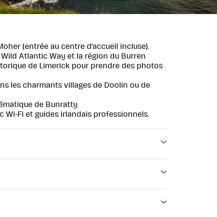
Moher (entrée au centre d'accueil incluse).
Wild Atlantic Way et la région du Burren
historique de Limerick pour prendre des photos
ans les charmants villages de Doolin ou de
ématique de Bunratty
 Wi-Fi et guides irlandais professionnels.
falaises de Moher
de la côte ouest irlandaise lors de cette
ée aux falaises de Moher au départ de Cork.
t admirer la merveille naturelle la plus célèbre
Le départ de l'excursion se fait à
ette excursion guidée en autocar combine des
7h45 au 9 Bridge Street, Cork, T23
armants villages irlandais et des sites
KW89. Veuillez arriver 15 minutes