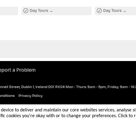
Day Tours
Day Tours
 Charles Fort, einer bemerkenswert gut
 17. Jahrhundert mit Blick auf den Hafen von
oramablick auf die Küste genießen und
er Festung in der irischen und britischen
eport a Problem
nell Street, Dublin 1, Ireland D01 RX04
Mon - Thurs: 9am - 5pm, Friday: 9am - 16:
nditions
Privacy Policy
r device to deliver and maintain our core websites services, analyse s
fic cookies you're okay with or to change your preferences. Click to