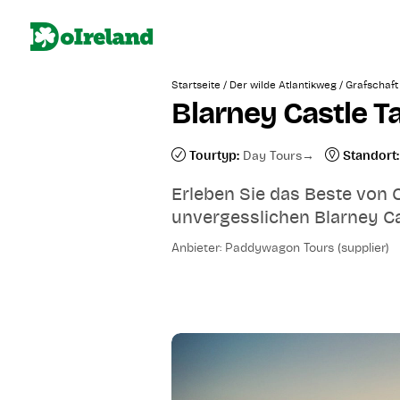
/
/
Startseite
Der wilde Atlantikweg
Grafschaft
Blarney Castle T
Tourtyp:
Day Tours
Standort:
Erleben Sie das Beste von 
unvergesslichen Blarney Ca
Anbieter: Paddywagon Tours (supplier)