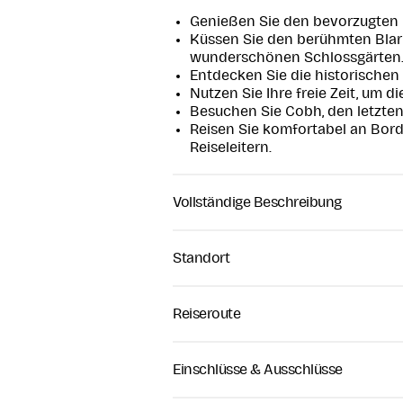
Genießen Sie den bevorzugten E
Küssen Sie den berühmten Blar
wunderschönen Schlossgärten
Entdecken Sie die historischen
Nutzen Sie Ihre freie Zeit, um 
Besuchen Sie Cobh, den letzten 
Reisen Sie komfortabel an Bord
Reiseleitern.
Vollständige Beschreibung
Blarney Castle Tour
Erleben Sie die Höhepunkte Südwe
Standort
Blarney Castle ab Cork. Diese gef
Küstenlandschaft, irische Kultur 
beliebtesten Tagesausflüge ab Cor
Reiseroute
mehr von County Cork sehen möc
Morgens verlassen Sie Cork City u
Abfahrt von Cork
Blarney Castle, eine der meistbe
Treffpunkt ist das Stadtzentrum v
Einschlüsse & Ausschlüsse
St Patrick's Quay, Victorian
Irlands. Dank des inkludierten Ei
Reisebus einsteigen, um einen land
Quarter, Cork, Ireland
Zeit, die alten Steintreppen zu e