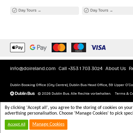
Day Tours
Day Tours
Weiter südlich führt die Tour zum
erhaltenen Militärfestung aus dem
Kinsale. Hier können Sie den Pan
gleichzeitig mehr über die Rolle d
Geschichte erfahren.
Charles Fort
info@doireland.com
Call +353 1 703 3024
About Us
R
Dublin Booking Office (City Centre), Dublin Bus Head Office, 59 Upper O'Con
© 2026 Dublin Bus. Alle Rechte vorbehalten.
Terms & Co
By clicking 'Accept all', you agree to the storing of cookies on you
advertising personalisation. Choose 'Manage Cookies' to pick speci
Manage Cookies
Accept All