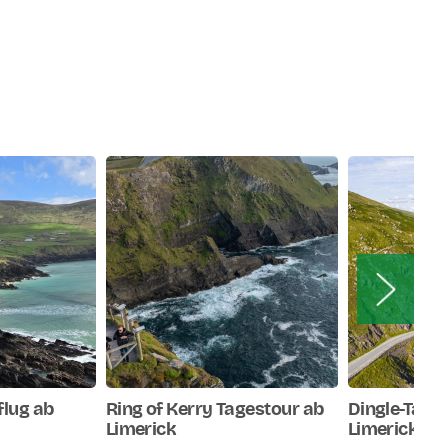
flug ab
Ring of Kerry Tagestour ab
Dingle-Tage
Limerick
Limerick