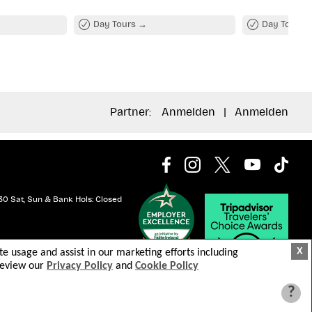
Day Tours
Day Tours
Partner:
Anmelden
|
Anmelden
30 Sat, Sun & Bank Hols: Closed
X
ite usage and assist in our marketing efforts including
 review our
Privacy Policy
and
Cookie Policy
?