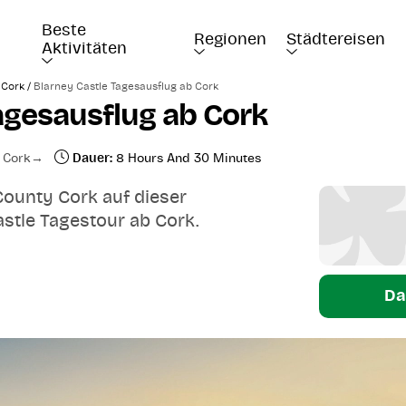
Beste 
Regionen
Städtereisen
Aktivitäten
/
 Cork
Blarney Castle Tagesausflug ab Cork
agesausflug ab Cork
Cork
Dauer:
8 Hours And 30 Minutes
County Cork auf dieser
stle Tagestour ab Cork.
Da