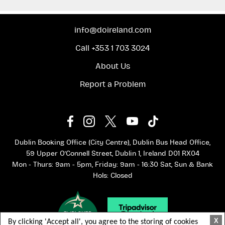
info@doireland.com
Call +353 1 703 3024
接下来，您可以在爱尔兰风景如画的海滨小镇金塞尔享受自
About Us
由时光。金塞尔以其色彩缤纷的街道、美食和传统的爱尔兰
酒吧而闻名，是享用午餐、逛逛当地商店或只是沉浸在轻松
Report a Problem
的海港氛围中的理想之地。
当天的最后一站是历史悠久的港口小镇科布，这里因泰坦尼
克号横渡大西洋前的最后出发点而闻名于世。漫步海滨，欣
赏高耸于小镇之上的圣科尔曼大教堂，并了解爱尔兰人从这
个著名港口移民的感人历史。
这次科克一日游完美融合了爱尔兰传统文化、迷人风景和文
Dublin Booking Office (City Centre), Dublin Bus Head Office,
化体验，全程乘坐舒适的导游巴士。
59 Upper O'Connell Street, Dublin 1, Ireland D01 RX04
Mon - Thurs: 9am - 5pm, Friday: 9am - 16:30 Sat, Sun & Bank
Hols: Closed
X
By clicking 'Accept all', you agree to the storing of cookies