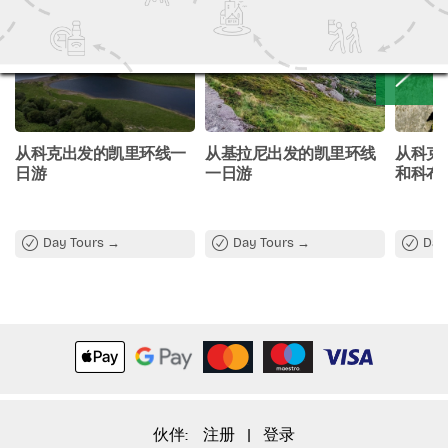
毒花园
Free onboard WiFi and USB charging ports
Food and beverages
Optional museum admissions in Cobh
乘客应至少提前 15 分钟到达机场办理登机手续和登机。
从科克出发的凯里环线一
从基拉尼出发的凯里环线
从科克
日游
一日游
和科布
Day Tours
Day Tours
Day
继续向南，行程将前往查尔斯堡，这是一座保存完好的17世
纪军事要塞，俯瞰着金塞尔港。在这里，您可以欣赏壮丽的
海岸全景，同时了解这座要塞在爱尔兰和英国历史上的重要
地位。
查尔斯堡
伙伴:
注册
|
登录