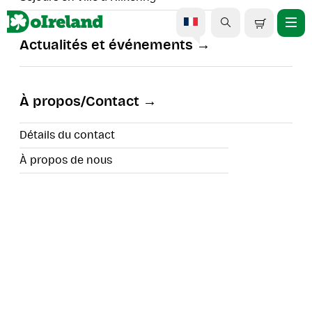
Actualités et événements
Excursion d'une demi-
journée au château de
À propos/Contact
Blarney et à Cobh au
départ de Cork
Détails du contact
À propos de nous