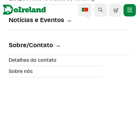
Notícias e Eventos
Excursão de meio dia ao
Castelo de Blarney e Cobh
Sobre/Contato
saindo de Cork.
Detalhes do contato
Sobre nós