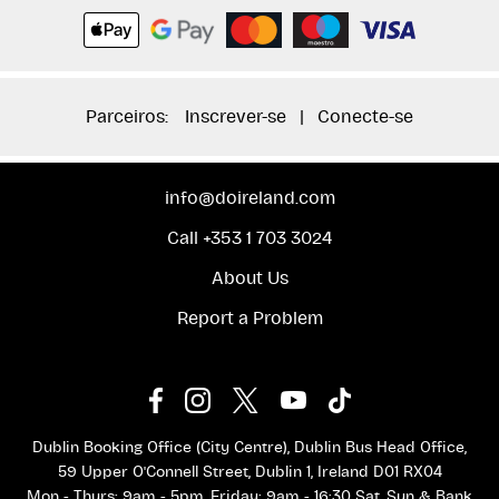
Parceiros:
Inscrever-se
|
Conecte-se
info@doireland.com
Call +353 1 703 3024
About Us
Report a Problem
Dublin Booking Office (City Centre), Dublin Bus Head Office,
59 Upper O'Connell Street, Dublin 1, Ireland D01 RX04
Mon - Thurs: 9am - 5pm, Friday: 9am - 16:30 Sat, Sun & Bank