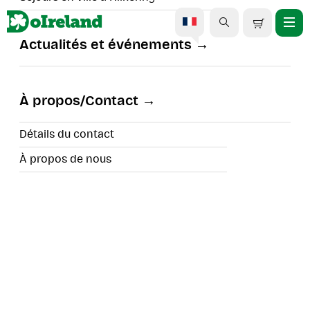
Actualités et événements
Excursion d'une journée
aux falaises de Moher au
À propos/Contact
départ de Limerick
Détails du contact
À propos de nous