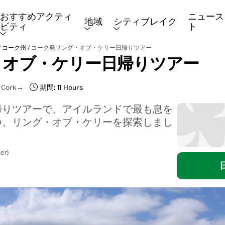
おすすめアクティ
ニュース
地域
シティブレイク
ビティ
ト
/
/
コーク州
コーク発リング・オブ・ケリー日帰りツアー
・オブ・ケリー日帰りツアー
Cork
期間:
11 Hours
帰りツアーで、アイルランドで最も息を
つ、リング・オブ・ケリーを探索しまし
er)