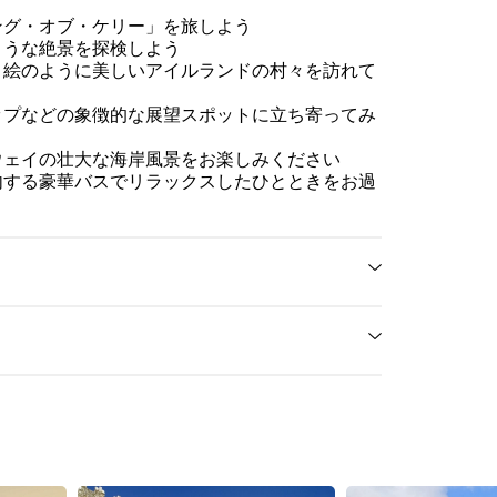
ング・オブ・ケリー」を旅しよう
ような絶景を探検しよう
、絵のように美しいアイルランドの村々を訪れて
ップなどの象徴的な展望スポットに立ち寄ってみ
ウェイの壮大な海岸風景をお楽しみください
内する豪華バスでリラックスしたひとときをお過
乗客の皆様は、チェックインと搭乗の
ため、出発時刻の約15分前までに空港
にお越しください。
our
Optional attraction admissions
Hotel pickup and drop-off services