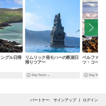
ィングル日帰
リムリック発モハーの断崖日
ベルファス
帰りツアー
ツ・コーズ
Day Tours
Day Tours
パートナー:
サインアップ
|
ログイン