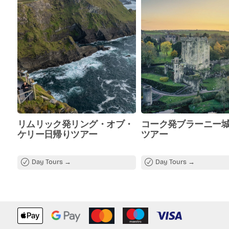
Professional English-speaking 
Scenic Wild Atlantic Way coast
drive
Stops at major Ring of Kerry
attractions
Free onboard WiFi and USB
charging ports
リムリック発リング・オブ・
コーク発ブラーニー
ケリー日帰りツアー
ツアー
Day Tours
Day Tours