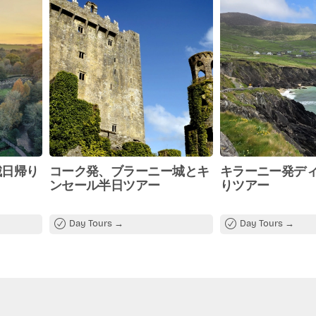
guide
al
城日帰り
コーク発、ブラーニー城とキ
キラーニー発デ
ンセール半日ツアー
りツアー
Day Tours
Day Tours