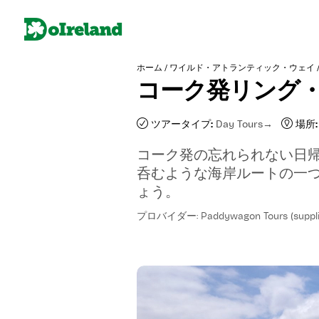
/
ホーム
ワイルド・アトランティック・ウェイ
コーク発リング
ツアータイプ:
Day Tours
場所:
コーク発の忘れられない日
呑むような海岸ルートの一
ょう。
プロバイダー: Paddywagon Tours (suppli