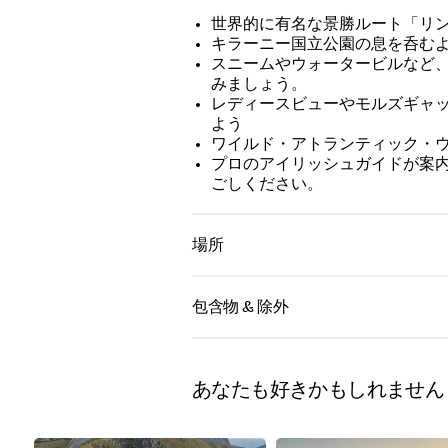
世界的に有名な景勝ルート「リ
キラーニー国立公園の息を呑む
スニームやウォータービルなど
みましょう。
レディースビューやモルズギャ
よう
ワイルド・アトランティック・
プロのアイリッシュガイドが案
ごしください。
場所
包含物 & 除外
Full-day Ring of Kerry guided t
from Cork
St Patrick's Quay, Victorian
あなたも好きかもしれません
Quarter, Cork, Ireland
Transportation by luxury air-
conditioned coach