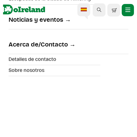
Noticias y eventos
Excursión de un día al
Anillo de Kerry desde Cork
Acerca de/Contacto
Detalles de contacto
Sobre nosotros