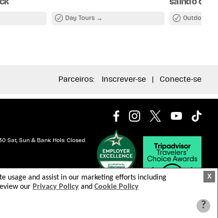
ick
saindo de B
Day Tours
Outdoor At
Parceiros:
Inscrever-se
|
Conecte-se
30 Sat, Sun & Bank Hols: Closed
X
ite usage and assist in our marketing efforts including
 review our
Privacy Policy
and
Cookie Policy
?