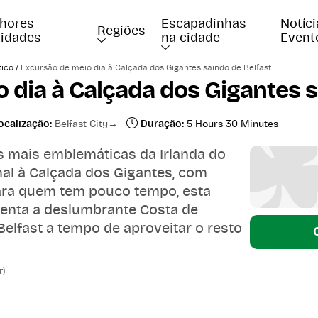
hores 
Escapadinhas 
Notíci
Regiões
vidades
na cidade
Event
/
tico
Excursão de meio dia à Calçada dos Gigantes saindo de Belfast
 dia à Calçada dos Gigantes s
ocalização:
Belfast City
Duração:
5 Hours 30 Minutes
 mais emblemáticas da Irlanda do
al à Calçada dos Gigantes, com
 para quem tem pouco tempo, esta
senta a deslumbrante Costa de
Belfast a tempo de aproveitar o resto
r)