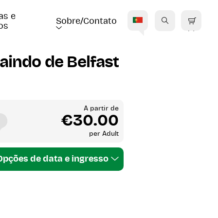
as e 
Sobre/Contato
os
E
aindo de Belfast
A partir de
€30.00
per
Adult
Opções de data e ingresso