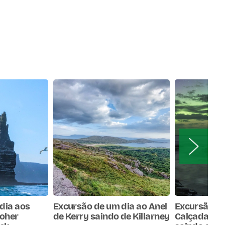
dia aos
Excursão de um dia ao Anel
Excursão de
oher
de Kerry saindo de Killarney
Calçada dos