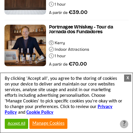
1 hour
€39.00
A partir de
Portmagee Whiskey - Tour da
Jornada dos Fundadores
Kerry
Indoor Attractions
1 hour
€70.00
A partir de
X
By clicking 'Accept all', you agree to the storing of cookies
Oficina Forge A Silver Bangle
on your device to deliver and maintain our core websites
services, analyse site usage and assist in our marketing
Dublin
efforts including advertising personalisation. Choose
Indoor Attractions
'Manage Cookies' to pick specific cookies you're okay with or
4 hours
to change your preferences. Click to review our
Privacy
€197.00
A partir de
Policy
and
Cookie Policy
?
Manage Cookies
Accept All
Ingresso para o Museu