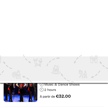
Indoor Attractions
1 to 1.5 Hours
€20.00
A partir de
Museu Ye Olde Hurdy Gurdy
Dublin
Indoor Attractions
1 hour
€3.00
A partir de
Negociação no baile
Galway
Music & Dance Shows
2 hours
€32.00
A partir de