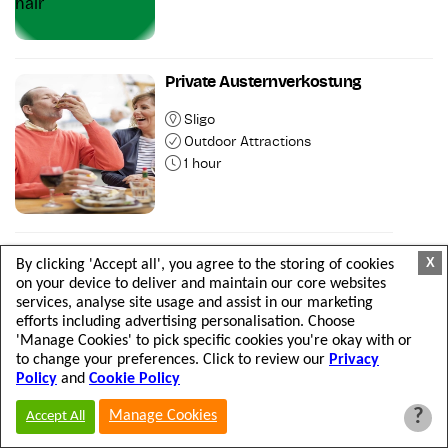
Private Austernverkostung
Sligo
Outdoor Attractions
1 hour
Austernfarm-Tour
X
By clicking 'Accept all', you agree to the storing of cookies
on your device to deliver and maintain our core websites
Sligo
services, analyse site usage and assist in our marketing
Outdoor Attractions
efforts including advertising personalisation. Choose
2 hours
'Manage Cookies' to pick specific cookies you're okay with or
to change your preferences. Click to review our
Privacy
Policy
and
Cookie Policy
?
Manage Cookies
Accept All
Private Austernfarm-Tour