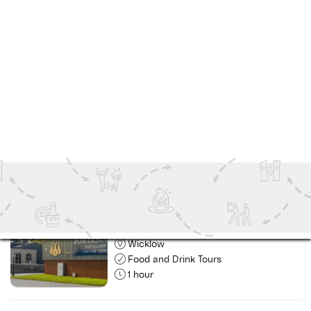
Wicklow
Food and Drink Tours
1 hour
Powerscourt Distillery – Whisky-
und Food-Tour
Ireland's Ancient East
Food and Drink Tours
1 hour 30 minutes
Powerscourt Distillery –
Besichtigung und Verkostung der
Brennerei und des Lagerhauses
Wicklow
Food and Drink Tours
1 hour