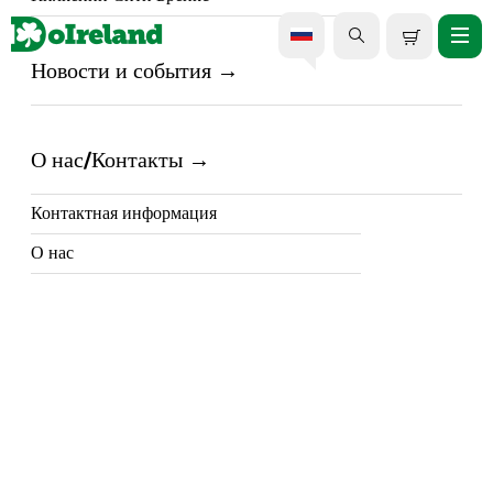
Новости и события
Индивидуальная
однодневная экскурсия по
О нас/Контакты
скале Кашел и городу Корк.
Контактная информация
О нас