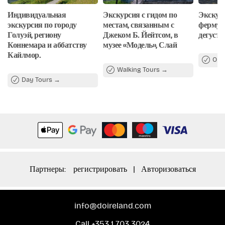
истории, местных традициях и культурном значении
посещаемых мест. Этот тур идеально подходит для тех, кто
Индивидуальная
Экскурсия с гидом по
Экскур
хочет совместить средневековое ирландское наследие с
экскурсия по городу
местам, связанным с
ферму 
современной городской жизнью в рамках одной
Голуэй, региону
Джеком Б. Йейтсом, в
дегуста
незабываемой однодневной поездки.
Коннемара и аббатству
музее «Модель», Слай
Кайлмор.
Oys
Walking Tours
Day Tours
Партнеры:
регистрировать
|
Авторизоваться
info@doireland.com
Call +353 1 703 3024