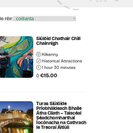
e réir:
Siúlóid Chathair Chill
Chainnigh
Kilkenny
Historical Attractions
1 hour 30 minutes
€15.00
Ó
Turas Siúlóide
Príobháideach Bhaile
Átha Cliath – Taiscéal
Séadchomharthaí
Íocónacha na Cathrach
le Treoraí Áitiúil