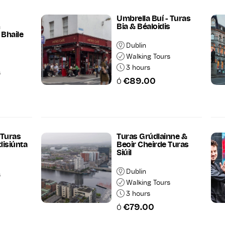
Umbrella Buí - Turas
h
Bia & Béaloidis
 Bhaile
Dublin
Walking Tours
3 hours
s
€89.00
Ó
 Turas
Turas Grúdlainne &
disiúnta
Beoir Cheirde Turas
Siúil
Dublin
s
Walking Tours
3 hours
€79.00
Ó