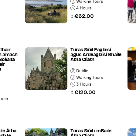
Walking Tours
s
4 Hours
€62.00
Ó
thair
Turas Siúil Eaglaisí
gh amach
agus Ardeaglaisí Bhaile
 Scéalta
Átha Cliath
air
a
Dublin
Walking Tours
3 Hours
€120.00
s
Ó
utes
ile Átha
Turas Siúil i mBaile
ach le
Átha Cliath