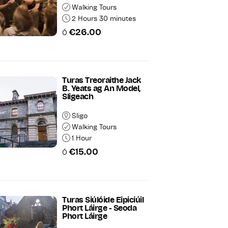
Walking Tours
2 Hours 30 minutes
€26.00
Ó
Turas Treoraithe Jack
B. Yeats ag An Model,
Sligeach
Sligo
Walking Tours
1 Hour
€15.00
Ó
Turas Siúlóide Eipiciúil
Phort Láirge - Seoda
Phort Láirge