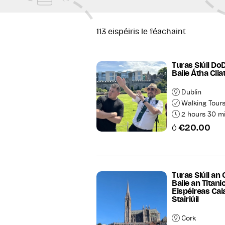
113
eispéiris le féachaint
Turas Siúil DoD
Baile Átha Cli
Dublin
Walking Tour
2 hours 30 m
€20.00
Ó
Gl
Turas Siúil an
Baile an Titani
Eispéireas Cala
Stairiúil
Cork