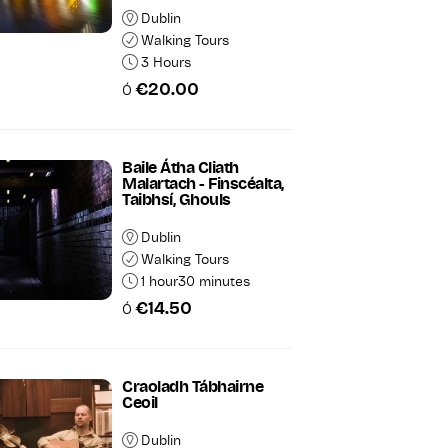
Dublin
Walking Tours
3 Hours
€20.00
Ó
Baile Átha Cliath
Malartach - Finscéalta,
Taibhsí, Ghouls
Dublin
Walking Tours
1 hour30 minutes
€14.50
Ó
Craoladh Tábhairne
Ceoil
Dublin