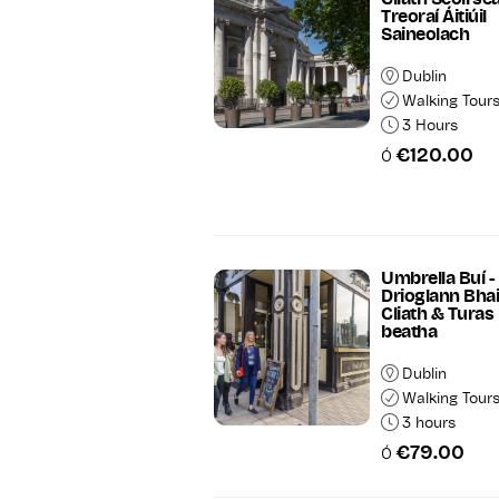
Treoraí Áitiúil
Saineolach
Dublin
Walking Tour
3 Hours
€120.00
Ó
Umbrella Buí -
Drioglann Bhai
Cliath & Turas
beatha
Dublin
Walking Tour
3 hours
€79.00
Ó