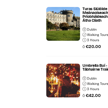
Turas Siúlóide
Meánaoiseac
Príobháideach
Átha Cliath
Dublin
Walking Tour
3 Hours
€20.00
Ó
Umbrella Buí -
Tábhairne Trai
Dublin
Walking Tour
3 Hours
€42.00
Ó