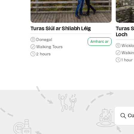
Cibé an bhfuil turas bríomha
fiú turas taibhseach trí na h
chun do luas a chur in oiriú
isteach i gcroílár na hÉire
Turas Siúl ar Shliabh Léig
Turas S
Loch
Donegal
Amharc ar
Wickl
Walking Tours
Walkin
2 hours
1 hour