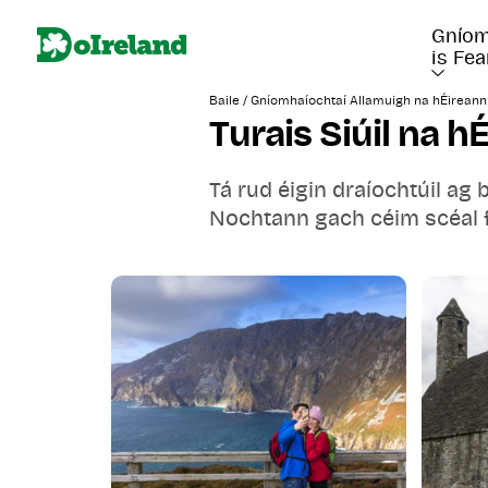
Gníom
is Fea
/
Baile
Gníomhaíochtaí Allamuigh na hÉireann
Turais Siúil na h
Tá rud éigin draíochtúil ag 
Nochtann gach céim scéal fol
DoIreland, tugann ár dturas s
cultúr agus a áilleacht.
Siúil trí shráideanna cobble
taobh thiar dá sainchomharth
agus láithreacha ársa Oirth
shíochánta Chroílárnacha H
rúin. Ar Shlí an Atlantaigh
finscéalta áitiúla, agus n
orthu go deo.