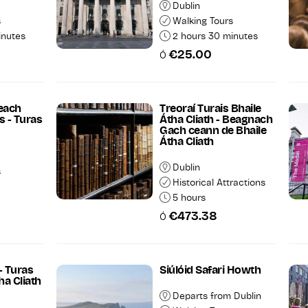
Dublin
s
Walking Tours
inutes
2 hours 30 minutes
€25.00
Ó
teach
Treoraí Turais Bhaile
s - Turas
Átha Cliath - Beagnach
Gach ceann de Bhaile
Átha Cliath
Dublin
s
Historical Attractions
5 hours
€473.38
Ó
- Turas
Siúlóid Safari Howth
ha Cliath
Departs from Dublin