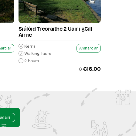
la, nó
deartha
l
Siúlóid Treoraithe 2 Uair i gCill
Airne
Kerry
arc ar
Amharc ar
Walking Tours
2 hours
€16.00
Ó
agairí