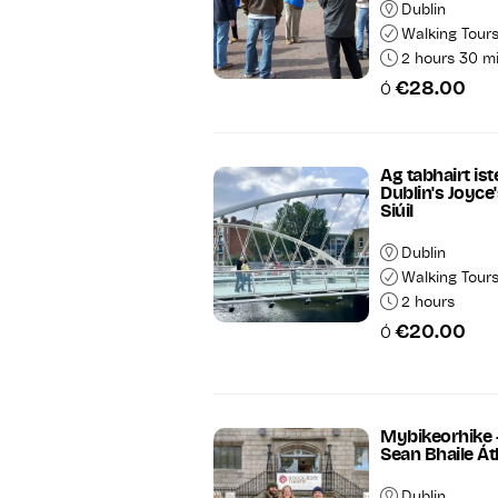
Dublin
Walking Tour
2 hours 30 m
€28.00
Ó
Ag tabhairt is
Dublin's Joyce'
Siúil
Dublin
Walking Tour
2 hours
€20.00
Ó
Mybikeorhike 
Sean Bhaile Át
Dublin