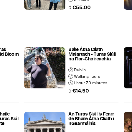
s
€55.00
Ó
ras
Baile Átha Cliath
old Bloom
Malartach - Turas Siúil
na Fíor-Choireachta
Dublin
s
Walking Tours
1 hour 30 minutes
€14.50
Ó
haile
An Turas Siúil is Fearr
uras Siúl
de Bhaile Átha Cliath i
lte
nGearmáinis