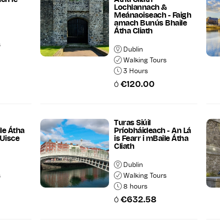
Lochlannach &
Meánaoiseach - Faigh
amach Bunús Bhaile
Átha Cliath
s
Dublin
Walking Tours
3 Hours
€120.00
Ó
Turas Siúil
le Átha
Príobháideach - An Lá
 Uisce
is Fearr i mBaile Átha
Cliath
Dublin
s
Walking Tours
8 hours
€632.58
Ó