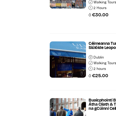
Walking Tour
2 Hours
€30.00
Ó
Céimeanna Tu
Siúlóide Leop
Dublin
Walking Tour
2 hours
€25.00
Ó
Buaicphointí B
Átha Cliath & T
na gCúinní Cei