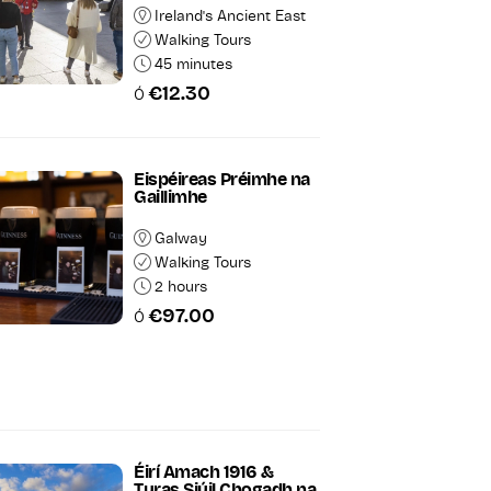
Ireland's Ancient East
Walking Tours
45 minutes
€12.30
Ó
Eispéireas Préimhe na
Gaillimhe
Galway
Walking Tours
2 hours
€97.00
Ó
Éirí Amach 1916 &
Turas Siúil Chogadh na