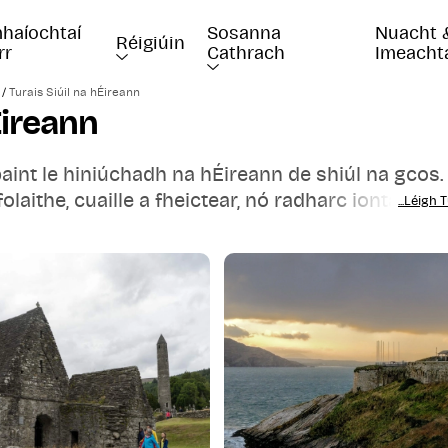
haíochtaí 
Sosanna 
Nuacht 
Réigiúin
rr
Cathrach
Imeacht
/
Turais Siúil na hÉireann
Éireann
baint le hiniúchadh na hÉireann de shiúl na gcos.
aithe, cuaille a fheictear, nó radharc iontach. L
...Léigh 
iúil tú níos gaire do chroílár na hÉireann – a stai
d Bhaile Átha Cliath agus éisteacht leis na scéalt
aí tíre. Téigh ag spaisteoireacht trí bhailte aoi
ear Ársa na hÉireann, nó éalaigh chuig cosáin
idden na hÉireann, áit a ndéanann an dúlra coga
 Fhiáin, gheobhaidh tú amach cóstaí drámatúla,
a cineálacha radharcanna nach ndéanfaidh tú dea