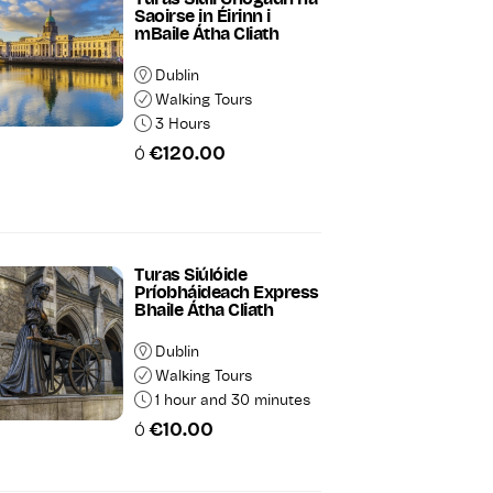
Saoirse in Éirinn i
mBaile Átha Cliath
Dublin
Walking Tours
3 Hours
€120.00
Ó
Turas Siúlóide
Príobháideach Express
Bhaile Átha Cliath
Dublin
Walking Tours
1 hour and 30 minutes
€10.00
Ó