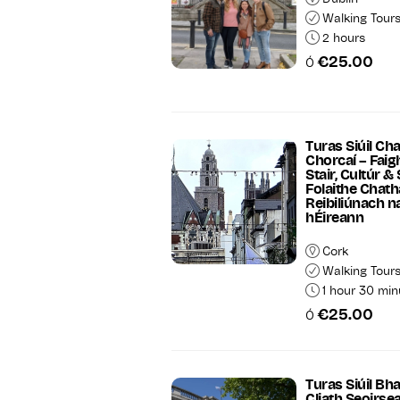
Walking Tour
2 hours
€25.00
Ó
Turas Siúil Cha
Chorcaí – Fai
Stair, Cultúr &
Folaithe Chath
Reibiliúnach n
hÉireann
Cork
Walking Tour
1 hour 30 min
€25.00
Ó
Turas Siúil Bha
Cliath Seoirse