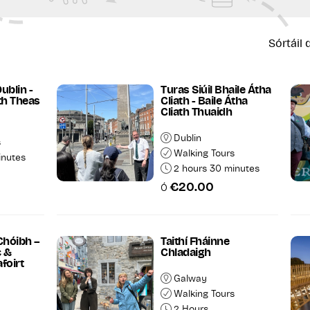
Sórtáil d
ublin -
Turas Siúil Bhaile Átha
ath Theas
Cliath - Baile Átha
Cliath Thuaidh
Dublin
s
Walking Tours
inutes
2 hours 30 minutes
€20.00
Ó
Taispeáin
an Uile
Torthaí
 Chóibh –
Taithí Fháinne
c &
Chladaigh
foirt
Galway
Walking Tours
2 Hours