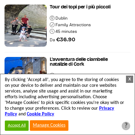
Tour dei topi per i più piccoli
Dublin
Family Attractions
45 minutes
€36.90
Da
L'avventura delle ciambelle
natalizie di Cork
departs-from-cork
X
By clicking 'Accept all', you agree to the storing of cookies
Walking Tours
on your device to deliver and maintain our core websites
2 Hours
services, analyse site usage and assist in our marketing
€55.25
efforts including advertising personalisation. Choose
Da
'Manage Cookies' to pick specific cookies you're okay with or
to change your preferences. Click to review our
Privacy
Esperienza con gli alpaca per
Policy
and
Cookie Policy
bambini
?
Manage Cookies
Accept All
Wicklow
Outdoor Attractions