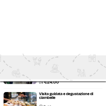
€80.00
Da
Tour guidato delle ciambelle
natalizie con degustazioni
Dublin
Walking Tours
2 Hours
€59.50
Da
Tour a piedi LGBTQ+ originale di
Dublino
Dublin
Outdoor Attractions
2 Hours
€24.00
Da
Visita guidata e degustazione di
ciambelle